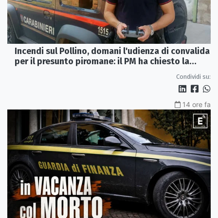
Incendi sul Pollino, domani l'udienza di convalida
per il presunto piromane: il PM ha chiesto la
misura in carcere
Condividi su:
14 ore fa