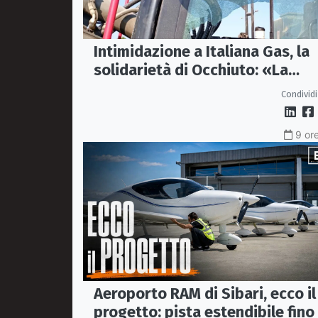
Intimidazione a Italiana Gas, la
solidarietà di Occhiuto: «La
Calabria onesta non arretra»
Condividi
9 ore
Aeroporto RAM di Sibari, ecco il
progetto: pista estendibile fino