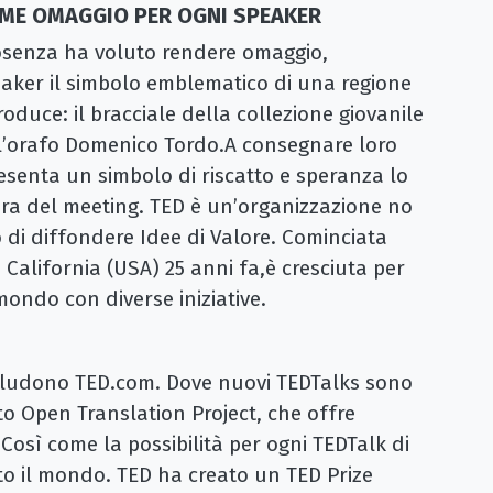
OME OMAGGIO PER OGNI SPEAKER
Cosenza ha voluto rendere omaggio,
ker il simbolo emblematico di una regione
produce:
il bracciale della collezione giovanile
ll’orafo Domenico Tordo.
A consegnare loro
presenta un simbolo di riscatto e speranza lo
ura del meeting.
TED è un’organizzazione no
 di diffondere Idee di Valore. Cominciata
California (USA) 25 anni fa,è cresciuta per
mondo con diverse iniziative.
includono TED.com. Dove nuovi TEDTalks sono
tto Open Translation Project, che offre
e. Così come la possibilità per ogni TEDTalk di
tto il mondo. TED ha creato un TED Prize