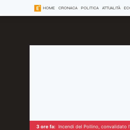
HOME
CRONACA
POLITICA
ATTUALITÀ
EC
3 ore fa:
Incendi del Pollino, convalidato 