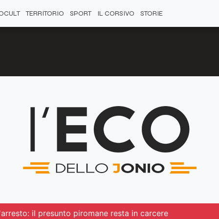
OCULT
TERRITORIO
SPORT
IL CORSIVO
STORIE
l'arresto: il presunto piromane resta in carcere