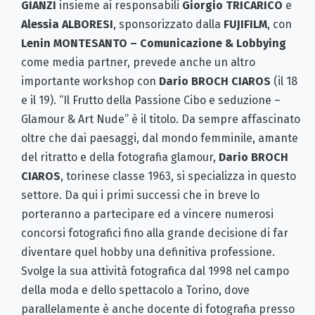
GIANZI
insieme ai responsabili
Giorgio TRICARICO
e
Alessia ALBORESI
, sponsorizzato dalla
FUJIFILM
, con
Lenin MONTESANTO – Comunicazione & Lobbying
come media partner, prevede anche un altro
importante workshop con
Dario BROCH CIAROS
(il 18
e il 19). “Il Frutto della Passione Cibo e seduzione –
Glamour & Art Nude” è il titolo. Da sempre affascinato
oltre che dai paesaggi, dal mondo femminile, amante
del ritratto e della fotografia glamour,
Dario
BROCH
CIAROS
, torinese classe 1963, si specializza in questo
settore. Da qui i primi successi che in breve lo
porteranno a partecipare ed a vincere numerosi
concorsi fotografici fino alla grande decisione di far
diventare quel hobby una definitiva professione.
Svolge la sua attività fotografica dal 1998 nel campo
della moda e dello spettacolo a Torino, dove
parallelamente è anche docente di fotografia presso