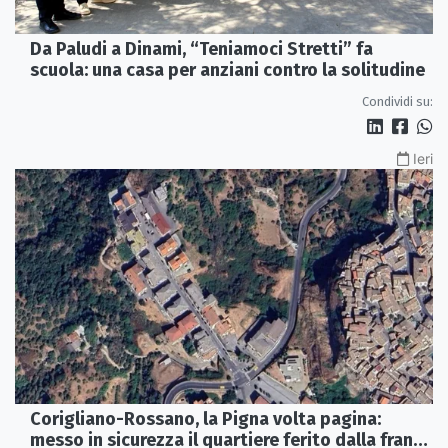
Da Paludi a Dinami, “Teniamoci Stretti” fa
scuola: una casa per anziani contro la solitudine
Condividi su:
Ieri
Corigliano-Rossano, la Pigna volta pagina:
messo in sicurezza il quartiere ferito dalla frana