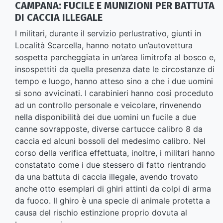
CAMPANA: FUCILE E MUNIZIONI PER BATTUTA
DI CACCIA ILLEGALE
I militari, durante il servizio perlustrativo, giunti in
Località Scarcella, hanno notato un’autovettura
sospetta parcheggiata in un’area limitrofa al bosco e,
insospettiti da quella presenza date le circostanze di
tempo e luogo, hanno atteso sino a che i due uomini
si sono avvicinati. I carabinieri hanno così proceduto
ad un controllo personale e veicolare, rinvenendo
nella disponibilità dei due uomini un fucile a due
canne sovrapposte, diverse cartucce calibro 8 da
caccia ed alcuni bossoli del medesimo calibro. Nel
corso della verifica effettuata, inoltre, i militari hanno
constatato come i due stessero di fatto rientrando
da una battuta di caccia illegale, avendo trovato
anche otto esemplari di ghiri attinti da colpi di arma
da fuoco. Il ghiro è una specie di animale protetta a
causa del rischio estinzione proprio dovuta al