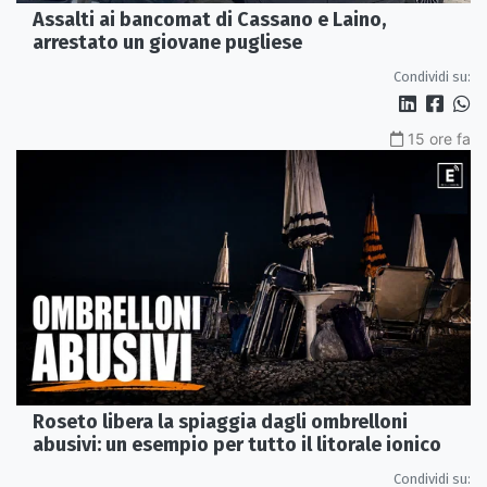
Assalti ai bancomat di Cassano e Laino,
arrestato un giovane pugliese
Condividi su:
15 ore fa
Roseto libera la spiaggia dagli ombrelloni
abusivi: un esempio per tutto il litorale ionico
Condividi su: