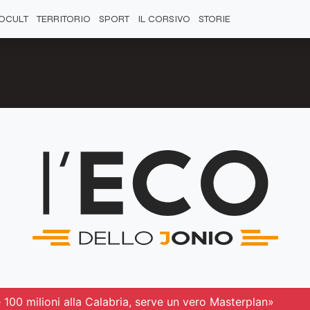
OCULT
TERRITORIO
SPORT
IL CORSIVO
STORIE
100 milioni alla Calabria, serve un vero Masterplan»