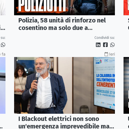
Polizia, 58 unità di rinforzo nel
cosentino ma solo due a
i
Corigliano-Rossano e due a
Condividi su:
 su:
Castrovillari
 fa
Ieri
I Blackout elettrici non sono
un'emergenza imprevedibile ma