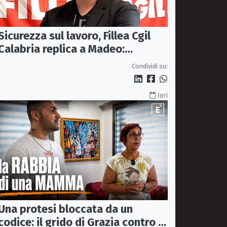
Sicurezza sul lavoro, Fillea Cgil
Calabria replica a Madeo:
«Servono controlli, non incentivi
Condividi su:
alle imprese»
Ieri
Una protesi bloccata da un
codice: il grido di Grazia contro la