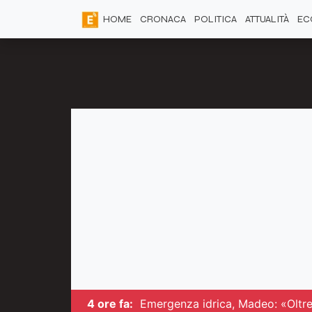
HOME
CRONACA
POLITICA
ATTUALITÀ
EC
4 ore fa:
Emergenza idrica, Madeo: «Oltre 