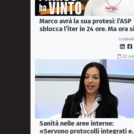
Marco avrà la sua protesi: l’ASP
sblocca l’iter in 24 ore. Ma ora s
apre il caso dell’Ufficio ausili
Condividi
22 ore
Sanità nelle aree interne:
«Servono protocolli integrati e