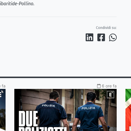
ibaritide-Pollino.
Condividi su:
e fa
6 ore fa