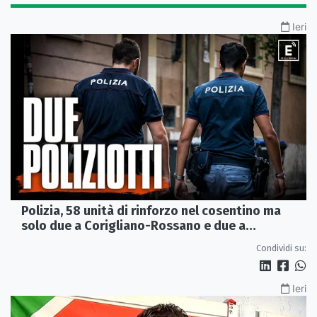
Ieri
Polizia, 58 unità di rinforzo nel cosentino ma
solo due a Corigliano-Rossano e due a
Castrovillari
Condividi su:
Ieri