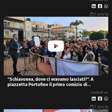
7 anni fa
"Schiavonea, dove ci eravamo lasciati?". A
piazzetta Portofino il primo comizio di
Promenzio | VIDEO
Condividi su:
7 anni fa