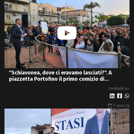
"Schiavonea, dove ci eravamo lasciati?". A
piazzetta Portofino il primo comizio di
Promenzio | VIDEO
Condividi su:
7 anni fa