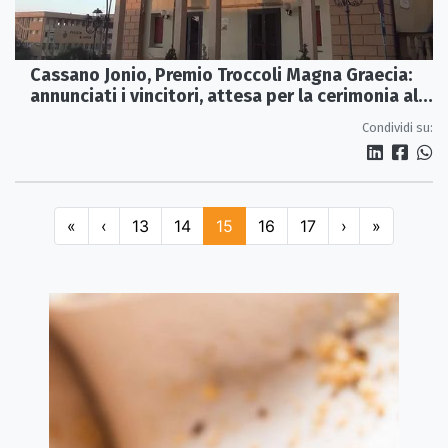
Cassano Jonio, Premio Troccoli Magna Graecia:
annunciati i vincitori, attesa per la cerimonia al
teatro comunale
Condividi su:
«
‹
13
14
15
16
17
›
»