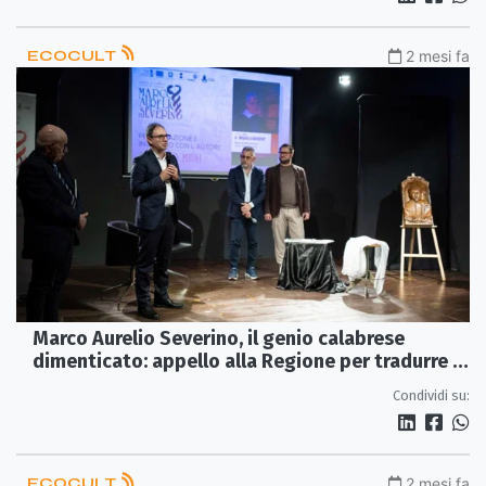
ECOCULT
2 mesi fa
Marco Aurelio Severino, il genio calabrese
dimenticato: appello alla Regione per tradurre le
sue opere inedite
Condividi su:
ECOCULT
2 mesi fa