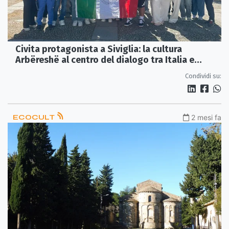
Civita protagonista a Siviglia: la cultura
Arbëreshë al centro del dialogo tra Italia e
Spagna
Condividi su:
ECOCULT
2 mesi fa