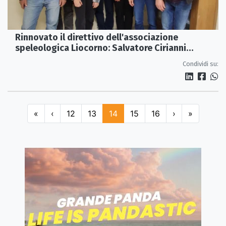
Rinnovato il direttivo dell'associazione
speleologica Liocorno: Salvatore Cirianni
confermato presidente
Condividi su:
«
‹
12
13
14
15
16
›
»