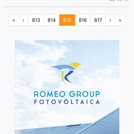
«
‹
813
814
815
816
817
›
»