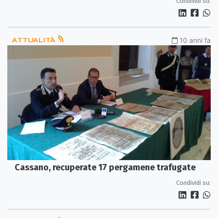
Condividi su:
ATTUALITÀ
10 anni fa
Cassano, recuperate 17 pergamene trafugate
Condividi su: