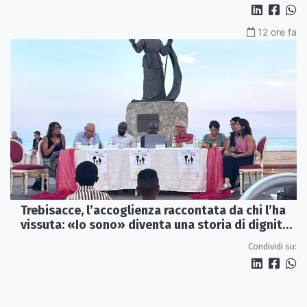
12 ore fa
Trebisacce, l’accoglienza raccontata da chi l’ha
vissuta: «Io sono» diventa una storia di dignità
e futuro
Condividi su: