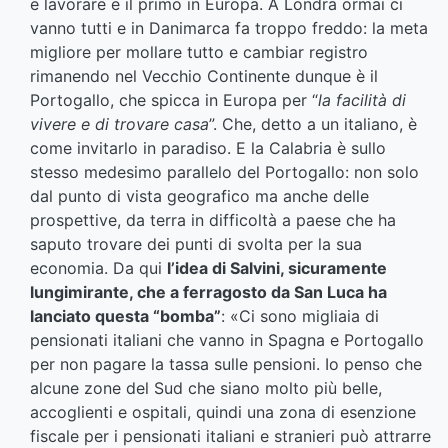
e lavorare e il primo in Europa. A Londra ormai ci
vanno tutti e in Danimarca fa troppo freddo: la meta
migliore per mollare tutto e cambiar registro
rimanendo nel Vecchio Continente dunque è il
Portogallo, che spicca in Europa per “
la facilità di
vivere e di trovare casa
”. Che, detto a un italiano, è
come invitarlo in paradiso. E la Calabria è sullo
stesso medesimo parallelo del Portogallo: non solo
dal punto di vista geografico ma anche delle
prospettive, da terra in difficoltà a paese che ha
saputo trovare dei punti di svolta per la sua
economia. Da qui
l’idea di Salvini, sicuramente
lungimirante, che a ferragosto da San Luca ha
lanciato questa “bomba”
: «Ci sono migliaia di
pensionati italiani che vanno in Spagna e Portogallo
per non pagare la tassa sulle pensioni. Io penso che
alcune zone del Sud che siano molto più belle,
accoglienti e ospitali, quindi una zona di esenzione
fiscale per i pensionati italiani e stranieri può attrarre