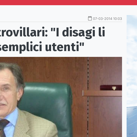
07-03-2014 10:03
ovillari: "I disagi li
semplici utenti"