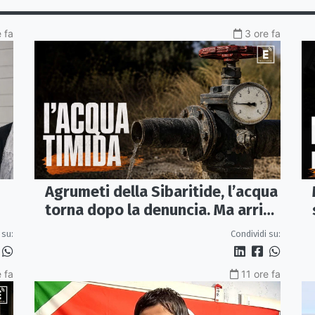
e fa
3 ore fa
Agrumeti della Sibaritide, l’acqua
torna dopo la denuncia. Ma arriva
con un terzo della pressione
 su:
Condividi su:
 fa
11 ore fa