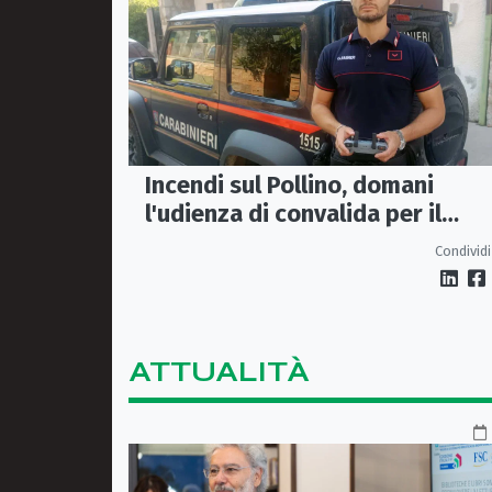
Incendi sul Pollino, domani
l'udienza di convalida per il
presunto piromane: il PM ha
Condividi
chiesto la misura in carcere
ATTUALITÀ