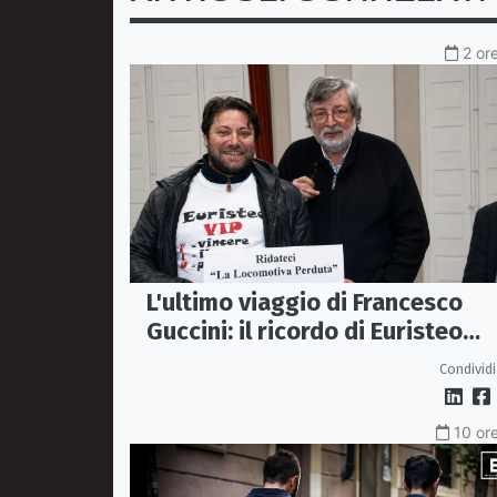
2 or
L'ultimo viaggio di Francesco
Guccini: il ricordo di Euristeo
Ceraolo, il pendolare della
Condividi
"Locomotiva Perduta"
10 ore