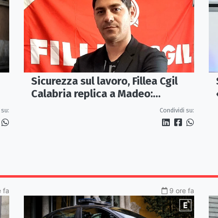
Sicurezza sul lavoro, Fillea Cgil
Calabria replica a Madeo:
«Servono controlli, non incentivi
 su:
Condividi su:
alle imprese»
e fa
9 ore fa