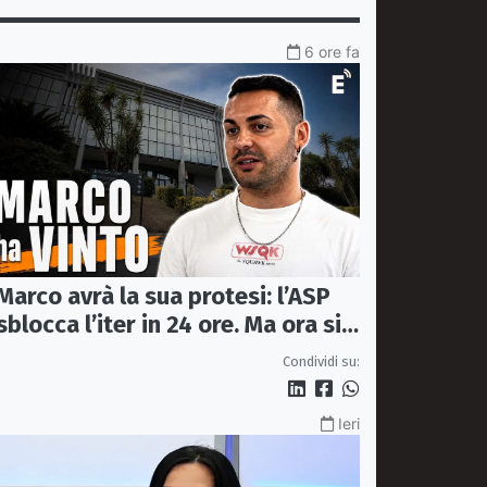
6 ore fa
Marco avrà la sua protesi: l’ASP
sblocca l’iter in 24 ore. Ma ora si
apre il caso dell’Ufficio ausili
Condividi su:
Ieri