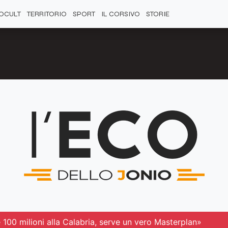
OCULT
TERRITORIO
SPORT
IL CORSIVO
STORIE
100 milioni alla Calabria, serve un vero Masterplan»