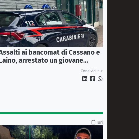
Assalti ai bancomat di Cassano e
Laino, arrestato un giovane
pugliese
Condividi su:
Ieri