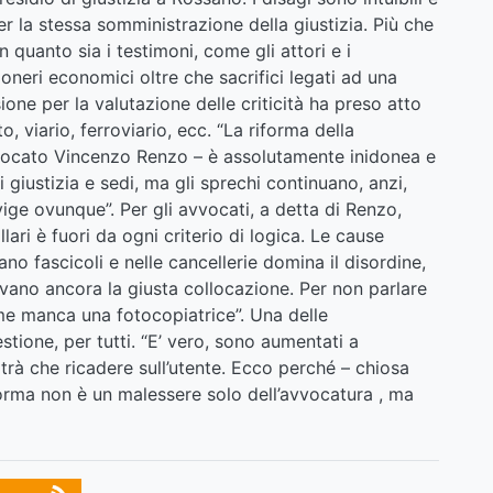
r la stessa somministrazione della giustizia. Più che
in quanto sia i testimoni, come gli attori e i
oneri economici oltre che sacrifici legati ad una
ione per la valutazione delle criticità ha preso atto
viario, ferroviario, ecc. “La riforma della
avvocato Vincenzo Renzo – è assolutamente inidonea e
i giustizia e sedi, ma gli sprechi continuano, anzi,
vige ovunque”. Per gli avvocati, a detta di Renzo,
lari è fuori da ogni criterio di logica. Le cause
no fascicoli e nelle cancellerie domina il disordine,
ano ancora la giusta collocazione. Per non parlare
e manca una fotocopiatrice”. Una delle
tione, per tutti. “E’ vero, sono aumentati a
rà che ricadere sull’utente. Ecco perché – chiosa
orma non è un malessere solo dell’avvocatura , ma