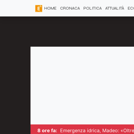
HOME
CRONACA
POLITICA
ATTUALITÀ
EC
8 ore fa:
Emergenza idrica, Madeo: «Oltre 