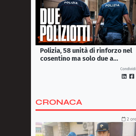
Polizia, 58 unità di rinforzo nel
cosentino ma solo due a
Corigliano-Rossano e due a
Condividi
Castrovillari
CRONACA
2 or