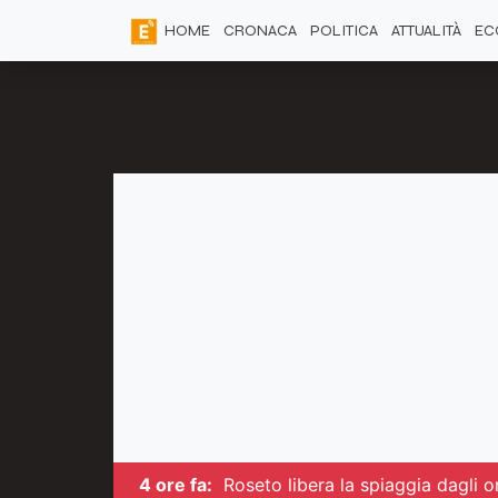
HOME
CRONACA
POLITICA
ATTUALITÀ
EC
4 ore fa:
Roseto libera la spiaggia dagli om