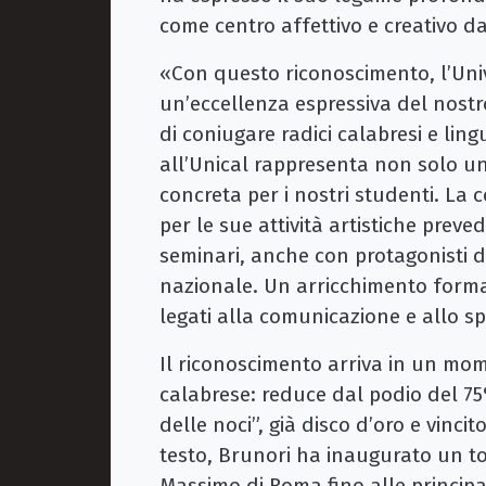
come centro affettivo e creativo d
«Con questo riconoscimento, l’Univ
un’eccellenza espressiva del nostro
di coniugare radici calabresi e li
all’Unical rappresenta non solo u
concreta per i nostri studenti. La c
per le sue attività artistiche preved
seminari, anche con protagonisti 
nazionale. Un arricchimento format
legati alla comunicazione e allo s
Il riconoscimento arriva in un mom
calabrese: reduce dal podio del 75
delle noci”, già disco d’oro e vincit
testo, Brunori ha inaugurato un to
Massimo di Roma fino alle principal