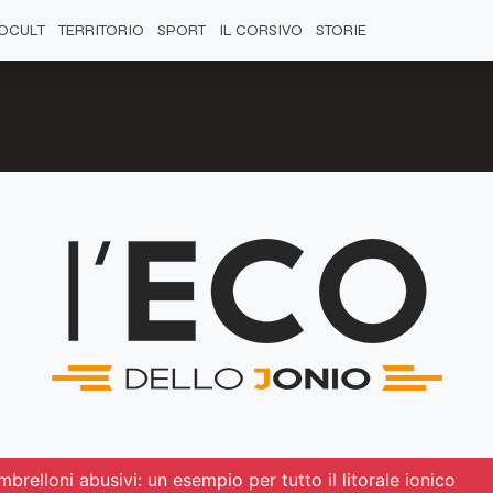
OCULT
TERRITORIO
SPORT
IL CORSIVO
STORIE
brelloni abusivi: un esempio per tutto il litorale ionico