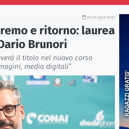
22-07-2025 07:07
nremo e ritorno: laurea
Dario Brunori
verà il titolo nel nuovo corso
magini, media digitali”