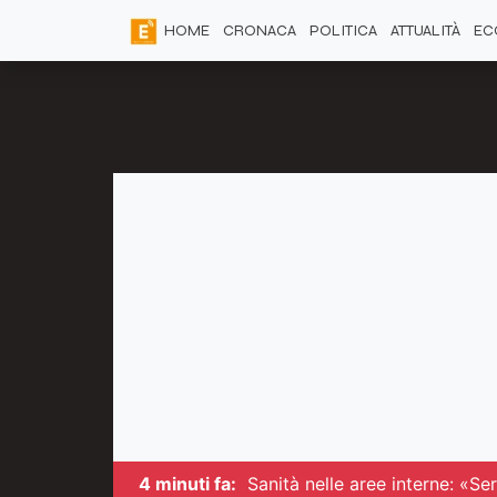
HOME
CRONACA
POLITICA
ATTUALITÀ
EC
4 minuti fa:
Sanità nelle aree interne: «Se