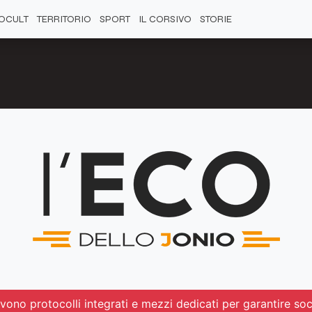
OCULT
TERRITORIO
SPORT
IL CORSIVO
STORIE
rvono protocolli integrati e mezzi dedicati per garantire so