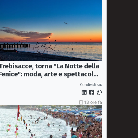
Trebisacce, torna "La Notte della
Fenice": moda, arte e spettacolo
protagonisti il 13 agosto
Condividi su:
13 ore fa