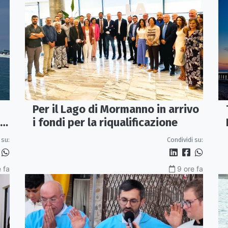
Per il Lago di Mormanno in arrivo
ue
i fondi per la riqualificazione
 su:
Condividi su:
e fa
9 ore fa