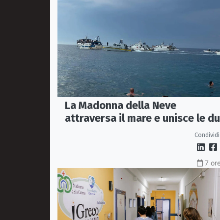
La Madonna della Neve
attraversa il mare e unisce le d
coste della città
Condividi
7 or