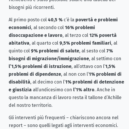
bisogni più ricorrenti.
Al primo posto col
40,5 %
c’è la
povertà e problemi
economici
, al secondo col
16% problemi
disoccupazione
e lavoro
, al terzo col
12% povertà
abitativa
, al quarto col
9,5% problemi familiari
, al
quinto col
9% problemi di salute
, al sesto col
7%
bisogni di migrazione/immigrazione
, al settimo con
l’1,5% problemi di istruzione
, all’ottavo con l’
1,5%
problemi di dipendenze
, al non con l’
1% problemi di
disabilità
, al decimo con l’
1% problemi di detenzione
e giustizia
all’undicesimo con
l’1% altro
. Anche in
questo la mancanza di lavoro resta il tallone d’Achille
del nostro territorio.
Gli interventi più frequenti – chiariscono ancora nel
report – sono quelli legati agli interventi economici.