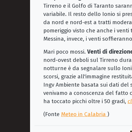
Tirreno e il Golfo di Taranto saran
variabile. Il resto dello Ionio si p
da nord e nord-est a tratti modera
pomeriggio visto che anche i venti 
Messina, invece, i venti soffierann
Mari poco mossi.
Venti di direzio
nord-ovest deboli sul Tirreno dura
notturne è da segnalare sullo Ioni
scorsi, grazie all'immagine restitu
Ingv Ambiente basata sui dati del 
venivamo a conoscenza del fatto 
ha toccato picchi oltre i 50 gradi,
c
(Fonte
Meteo in Calabria
)