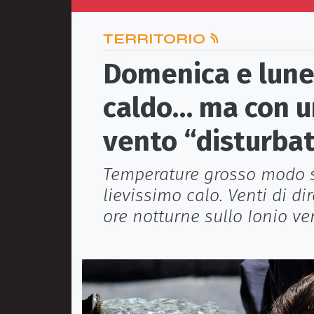
TERRITORIO
Domenica e lune
caldo… ma con un
vento “disturba
Temperature grosso modo s
lievissimo calo. Venti di di
ore notturne sullo Ionio ve