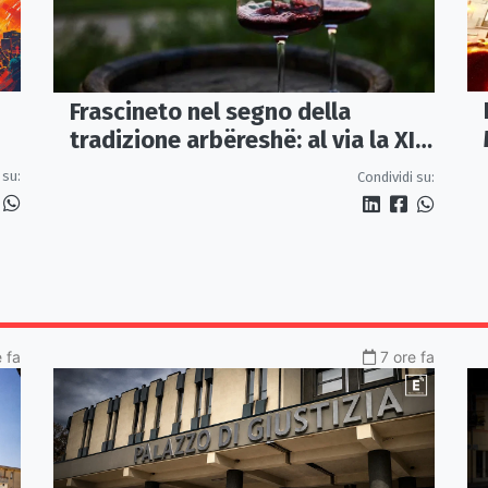
Frascineto nel segno della
tradizione arbëreshë: al via la XII
edizione della Festa del Vino
 su:
Condividi su:
 fa
7 ore fa