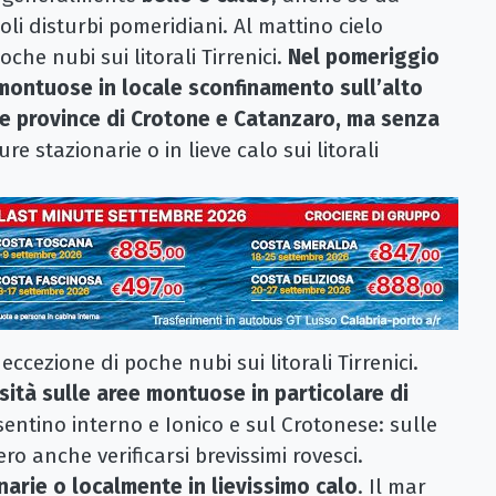
oli disturbi pomeridiani. Al mattino cielo
he nubi sui litorali Tirrenici.
Nel pomeriggio
montuose in locale sconfinamento sull’alto
 le province di Crotone e Catanzaro, ma senza
re stazionarie o in lieve calo sui litorali
ccezione di poche nubi sui litorali Tirrenici.
ità sulle aree montuose in particolare di
sentino interno e Ionico e sul Crotonese: sulle
 anche verificarsi brevissimi rovesci.
rie o localmente in lievissimo calo
. Il mar