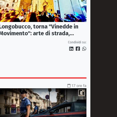
Longobucco, torna "Vinedde in
Movimento": arte di strada,
musica e sapori fanno rivivere il
Condividi su:
borgo
17 ore fa