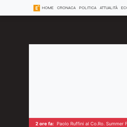
HOME
CRONACA
POLITICA
ATTUALITÀ
EC
2 ore fa:
Paolo Ruffini al Co.Ro. Summer 