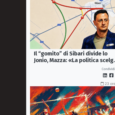
Il “gomito” di Sibari divide lo
Jonio, Mazza: «La politica scelg
la bretella di Thurio»
Condividi
23 ore