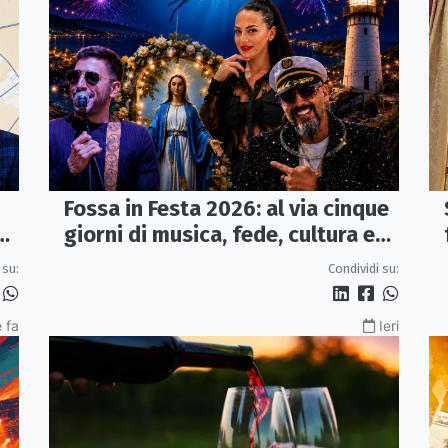
Fossa in Festa 2026: al via cinque
a
giorni di musica, fede, cultura e
sapori
 su:
Condividi su:
 fa
Ieri