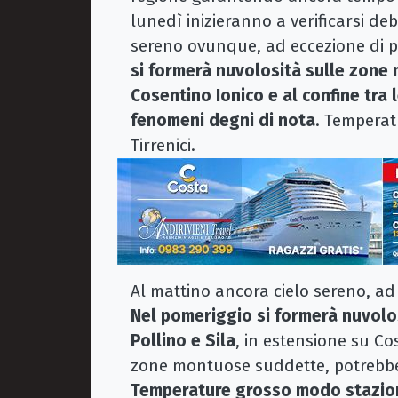
lunedì inizieranno a verificarsi deb
sereno ovunque, ad eccezione di poc
si formerà nuvolosità sulle zone 
Cosentino Ionico e al confine tra
fenomeni degni di nota
. Temperatu
Tirrenici.
Al mattino ancora cielo sereno, ad e
Nel pomeriggio si formerà nuvolos
Pollino e Sila
, in estensione su Co
zone montuose suddette, potrebbero
Temperature grosso modo staziona