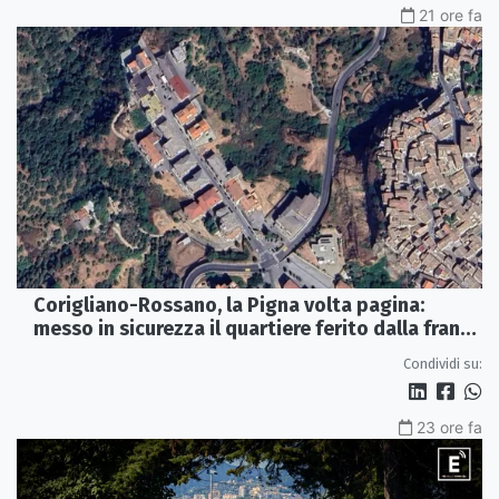
21 ore fa
Corigliano-Rossano, la Pigna volta pagina:
messo in sicurezza il quartiere ferito dalla frana
del 2015
Condividi su:
23 ore fa