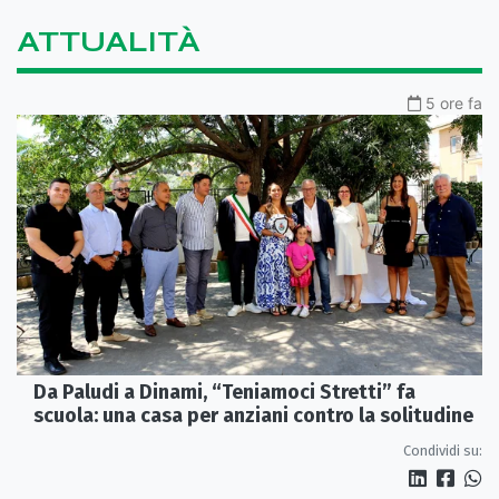
ATTUALITÀ
5 ore fa
Da Paludi a Dinami, “Teniamoci Stretti” fa
scuola: una casa per anziani contro la solitudine
Condividi su: