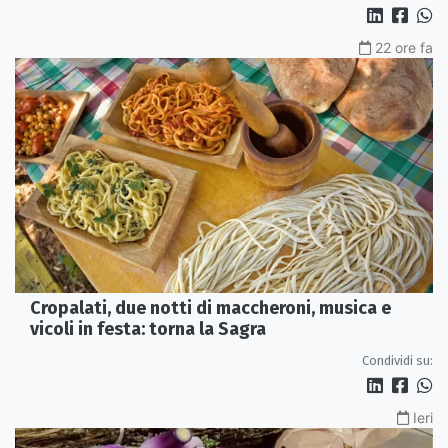
22 ore fa
Cropalati, due notti di maccheroni, musica e
vicoli in festa: torna la Sagra
Condividi su:
Ieri