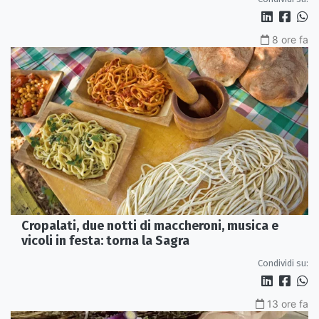
8 ore fa
Cropalati, due notti di maccheroni, musica e
vicoli in festa: torna la Sagra
Condividi su:
13 ore fa