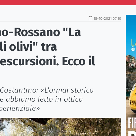
18-10-2021 07:10
ano-Rossano "La
 olivi" tra
scursioni. Ecco il
Costantino: «L'ormai storica
 abbiamo letto in ottica
perienziale»