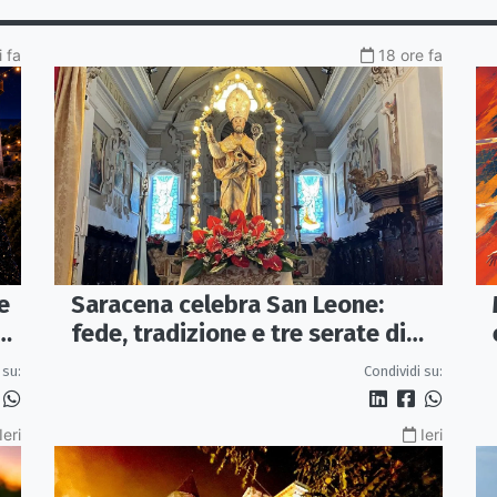
 fa
18 ore fa
e
Saracena celebra San Leone:
fede, tradizione e tre serate di
spettacolo per la festa del
 su:
Condividi su:
Patrono
Ieri
Ieri