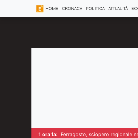
HOME
CRONACA
POLITICA
ATTUALITÀ
EC
1 ora fa:
Ferragosto, sciopero regionale n