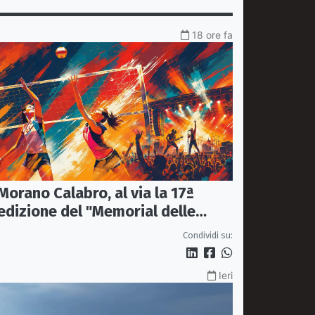
18 ore fa
Morano Calabro, al via la 17ª
edizione del "Memorial delle
Stelle"
Condividi su:
Ieri