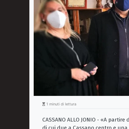
1 minuti di lettura
CASSANO ALLO JONIO - «A partire d
di cui due a Cassano centro e una 