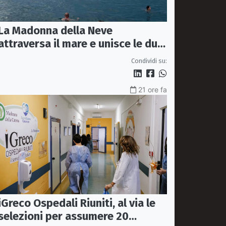
La Madonna della Neve
attraversa il mare e unisce le due
coste della città
Condividi su:
21 ore fa
iGreco Ospedali Riuniti, al via le
selezioni per assumere 20