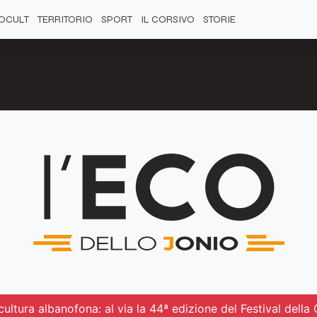
OCULT
TERRITORIO
SPORT
IL CORSIVO
STORIE
ultura albanofona: al via la 44ª edizione del Festival dell