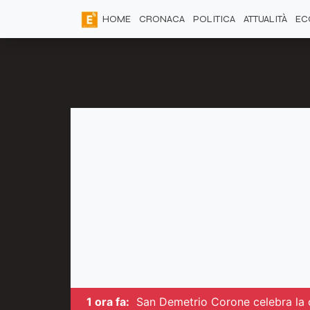
HOME
CRONACA
POLITICA
ATTUALITÀ
EC
1 ora fa:
San Demetrio Corone celebra la c