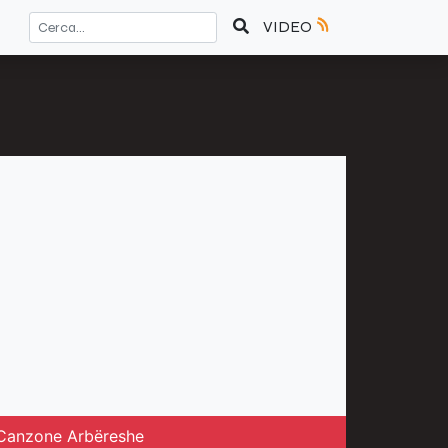
VIDEO
a Canzone Arbëreshe