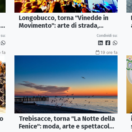
Longobucco, torna "Vinedde in
Movimento": arte di strada,
I
musica e sapori fanno rivivere il
Condividi su:
 su:
borgo
 fa
19 ore fa
vo
Trebisacce, torna "La Notte della
Fenice": moda, arte e spettacolo