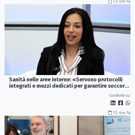
13 ore fa
Sanità nelle aree interne: «Servono protocolli
integrati e mezzi dedicati per garantire soccorsi
tempestivi»
Condividi su:
15 ore fa