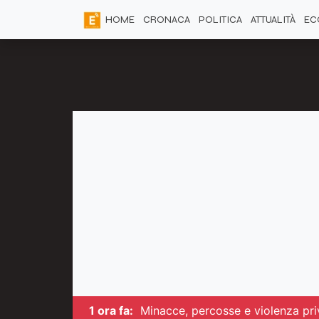
HOME
CRONACA
POLITICA
ATTUALITÀ
EC
1 ora fa:
Minacce, percosse e violenza priv