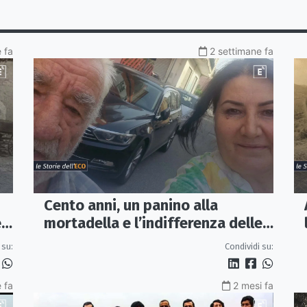
 fa
2 settimane fa
Cento anni, un panino alla
e
mortadella e l’indifferenza delle
auto in corsa
 su:
Condividi su:
 fa
2 mesi fa