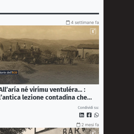
4 settimane fa
All’aría né virímu ventuléra... :
l’antica lezione contadina che
mette alla prova il tempo dei
Condividi su:
social
2 mesi fa