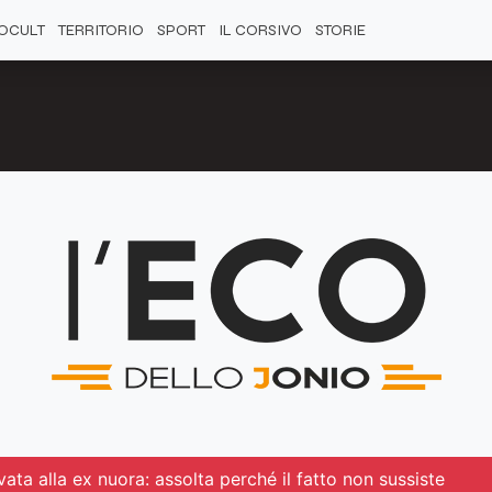
OCULT
TERRITORIO
SPORT
IL CORSIVO
STORIE
ata alla ex nuora: assolta perché il fatto non sussiste