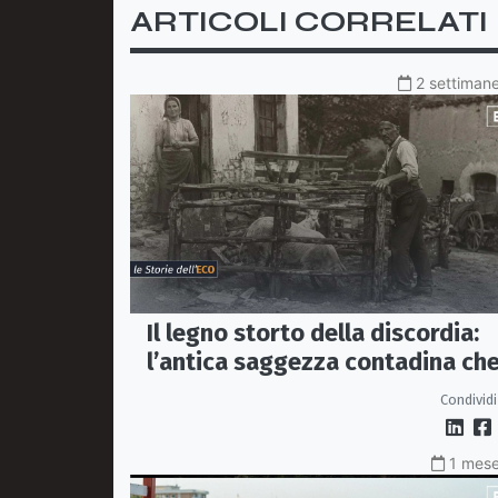
ARTICOLI CORRELATI
2 settimane
Il legno storto della discordia:
l’antica saggezza contadina ch
insegna il valore del rispetto
Condividi
1 mese