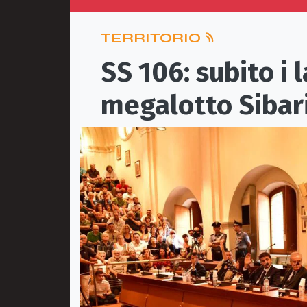
TERRITORIO
SS 106: subito i l
megalotto Sibari