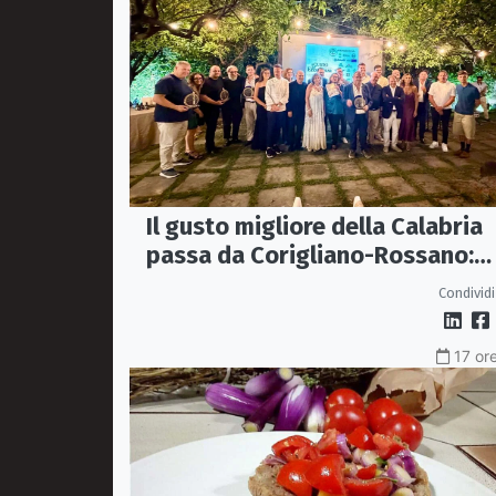
Il gusto migliore della Calabria
passa da Corigliano-Rossano:
premiate sette storie
Condividi
d’eccellenza
17 ore