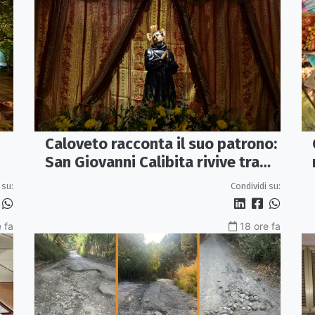
Caloveto racconta il suo patrono:
San Giovanni Calibita rivive tra
teatro, musica e ricerca
 su:
Condividi su:
 fa
18 ore fa