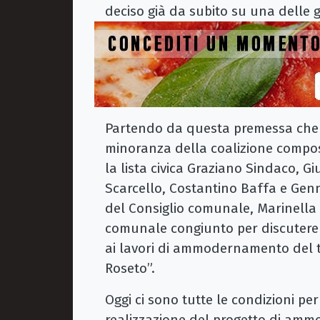
deciso già da subito su una delle g
Partendo da questa premessa che ie
minoranza della coalizione compost
la lista civica Graziano Sindaco, G
Scarcello, Costantino Baffa e Gen
del Consiglio comunale, Marinella G
comunale congiunto per discutere e
ai lavori di ammodernamento del t
Roseto”.
Oggi ci sono tutte le condizioni pe
realizzazione del progetto di amm