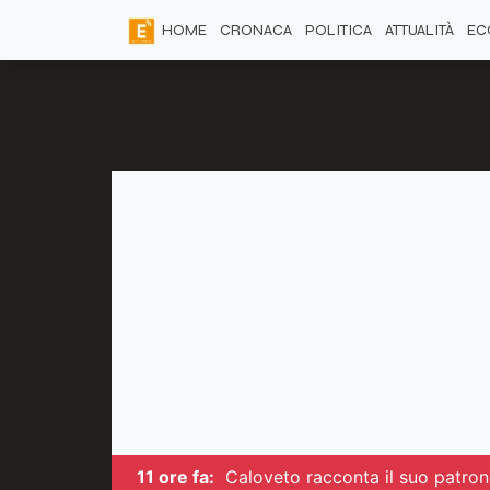
HOME
CRONACA
POLITICA
ATTUALITÀ
EC
11 ore fa:
Caloveto racconta il suo patrono