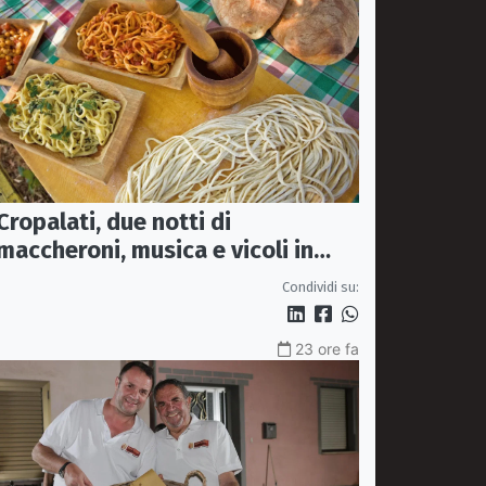
Cropalati, due notti di
maccheroni, musica e vicoli in
festa: torna la Sagra
Condividi su:
23 ore fa