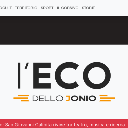
OCULT
TERRITORIO
SPORT
IL CORSIVO
STORIE
: San Giovanni Calibita rivive tra teatro, musica e ricerca