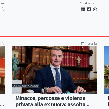
arriva l'opposto svedese Johan
 su:
Condividi su:
Gruvaeus
 fa
1 ora fa
Minacce, percosse e violenza
i
privata alla ex nuora: assolta