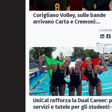
Corigliano Volley, sulle bande
arrivano Carta e Cremoni:
esperienza e futuro per la Serie
Condividi
A3
2 giorn
UniCal rafforza la Dual Career: p
servizi e tutele per gli studenti-