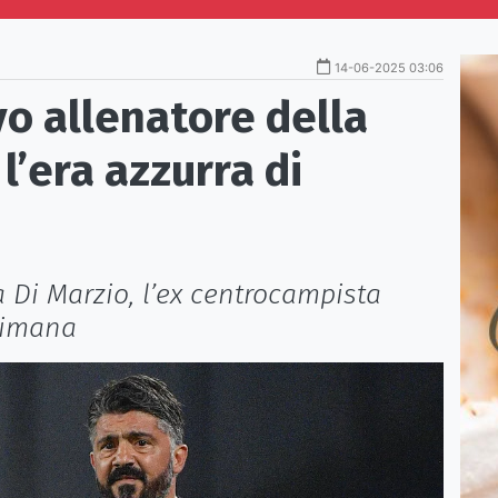
14-06-2025 03:06
vo allenatore della
 l’era azzurra di
 Di Marzio, l’ex centrocampista
ttimana