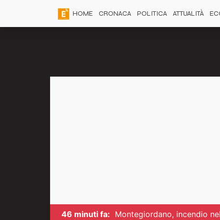
HOME
CRONACA
POLITICA
ATTUALITÀ
EC
46 minuti fa:
Montegiordano, incendio nell