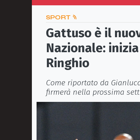
SPORT
Gattuso è il nuo
Nazionale: inizia
Ringhio
Come riportato da Gianluca
firmerà nella prossima se