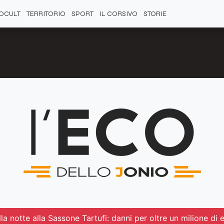
OCULT
TERRITORIO
SPORT
IL CORSIVO
STORIE
a notte alla Sassone Tartufi: danni per oltre un milione di 