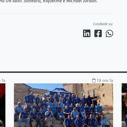
er. Ha tre idoli: Sankara, Riquelme e Michael Jordan.
Condividi su:
 fa
19 ore fa