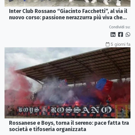
Inter Club Rossano “Giacinto Facchetti”, al via il
nuovo corso: passione nerazzurra più viva che
mai
Condividi su:
5 giorni fa
Rossanese e Boys, torna il sereno: pace fatta tra
società e tifoseria organizzata