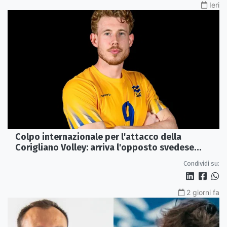
Ieri
Colpo internazionale per l'attacco della
Corigliano Volley: arriva l'opposto svedese
Johan Gruvaeus
Condividi su:
2 giorni fa