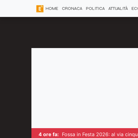
HOME
CRONACA
POLITICA
ATTUALITÀ
EC
4 ore fa:
Fossa in Festa 2026: al via cinqu