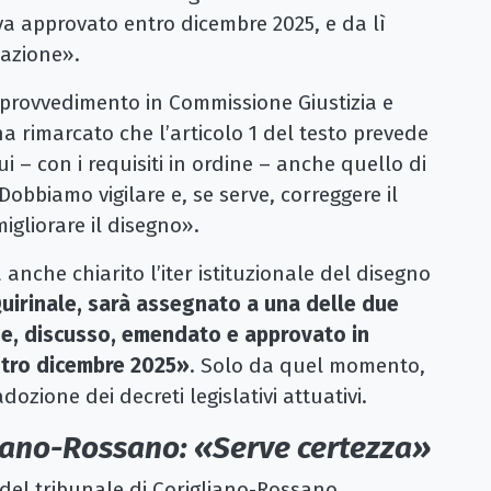
o va approvato entro dicembre 2025, e da lì
uazione».
l provvedimento in Commissione Giustizia e
ha rimarcato che l’articolo 1 del testo prevede
 cui – con i requisiti in ordine – anche quello di
obbiamo vigilare e, se serve, correggere il
igliorare il disegno».
anche chiarito l’iter istituzionale del disegno
Quirinale, sarà assegnato a una delle due
e, discusso, emendato e approvato in
ntro dicembre 2025»
. Solo da quel momento,
adozione dei decreti legislativi attuativi.
liano-Rossano: «Serve certezza»
del tribunale di Corigliano-Rossano