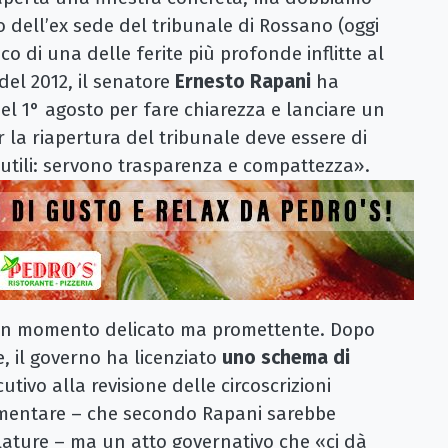
no dell’ex sede del tribunale di Rossano (oggi
o di una delle ferite più profonde inflitte al
 del 2012, il senatore
Ernesto Rapani
ha
 del 1° agosto per fare chiarezza e lanciare un
 la riapertura del tribunale deve essere di
inutili: servono trasparenza e compattezza».
in un momento delicato ma promettente. Dopo
e, il governo ha licenziato
uno schema di
tivo alla revisione delle circoscrizioni
lamentare – che secondo Rapani sarebbe
lature – ma un atto governativo che «ci dà