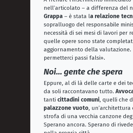
nell’articolato – a differenza del 
Grappa
– è stata l
a relazione tecni
sopralluogo del responsabile ministe
necessità di sei mesi di lavori pe
quelle opere sono state completat
aggiornamento della valutazione.
permetterci passi falsi».
Noi… gente che spera
Eppure, al di là delle carte e dei t
da soli raccontavano tutto.
Avvoca
tanti
cittadini comuni
, quelli che 
palazzone vuoto
, un’architettura
strofa di una vecchia canzone degli
Sperano ancora. Sperano di rivedere
nella propria città.