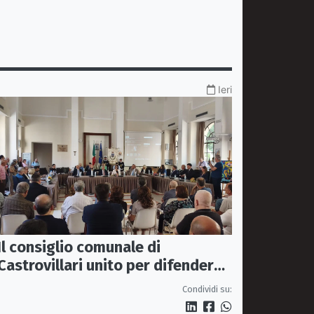
Ieri
Il consiglio comunale di
Castrovillari unito per difendere
il diritto alla salute
Condividi su: