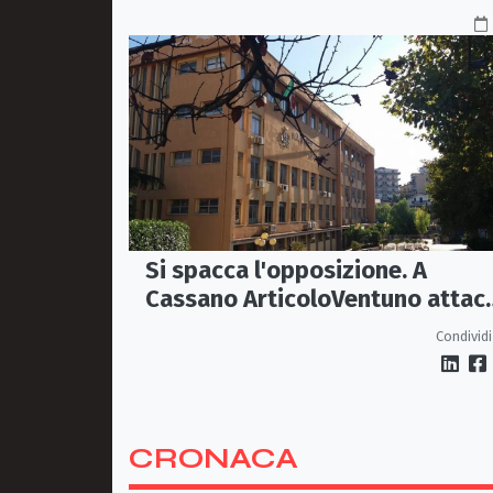
Si spacca l'opposizione. A
Cassano ArticoloVentuno attac
Avena e ne chiede le dimissioni
Condividi
CRONACA