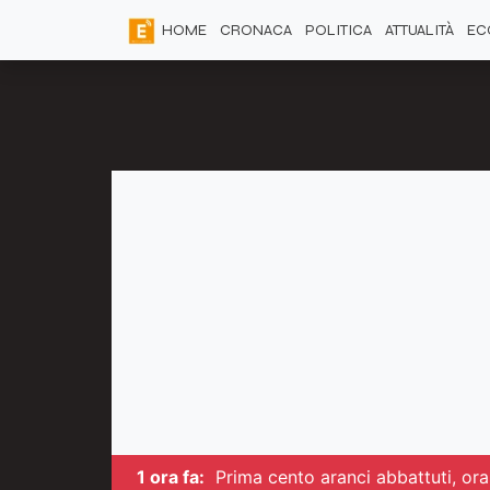
HOME
CRONACA
POLITICA
ATTUALITÀ
EC
1 ora fa:
Prima cento aranci abbattuti, ora 