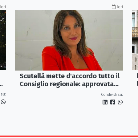
Ieri
Ieri
Scutellà mette d'accordo tutto il
ca
Consiglio regionale: approvata
mozione per i treni Sibari-Paola
 su:
Condividi su: