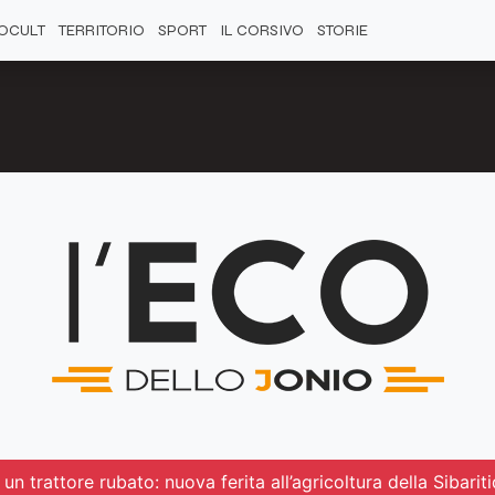
OCULT
TERRITORIO
SPORT
IL CORSIVO
STORIE
un trattore rubato: nuova ferita all’agricoltura della Sibarit