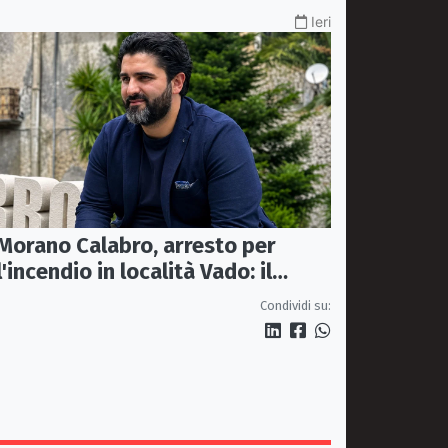
Ieri
Morano Calabro, arresto per
l'incendio in località Vado: il
sindaco Donadio ringrazia
Condividi su:
Carabinieri Forestali e
magistratura