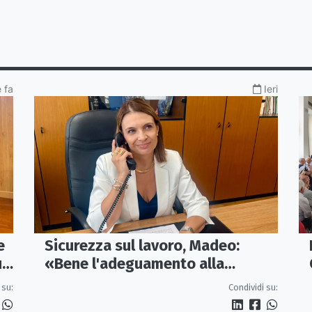
 fa
Ieri
e
Sicurezza sul lavoro, Madeo:
un
«Bene l'adeguamento alla
normativa nazionale, servono più
 su:
Condividi su:
tutele»