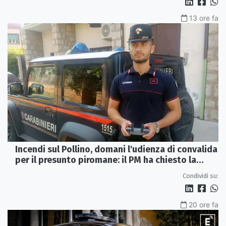
13 ore fa
Incendi sul Pollino, domani l'udienza di convalida
per il presunto piromane: il PM ha chiesto la
misura in carcere
Condividi su:
20 ore fa