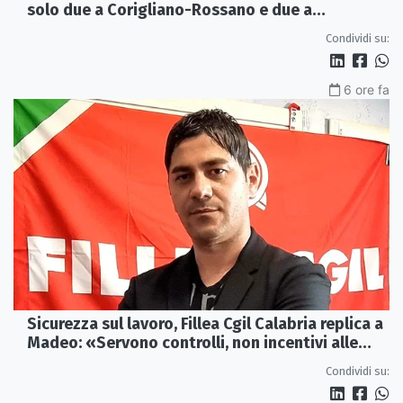
solo due a Corigliano-Rossano e due a
Castrovillari
Condividi su:
6 ore fa
Sicurezza sul lavoro, Fillea Cgil Calabria replica a
Madeo: «Servono controlli, non incentivi alle
imprese»
Condividi su: