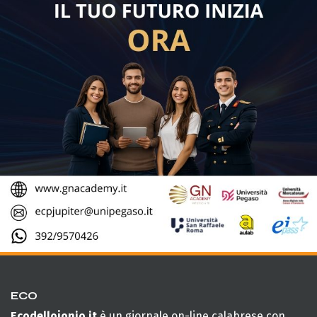
ECO
Ecodellojonio.it
è un giornale on-line calabrese con