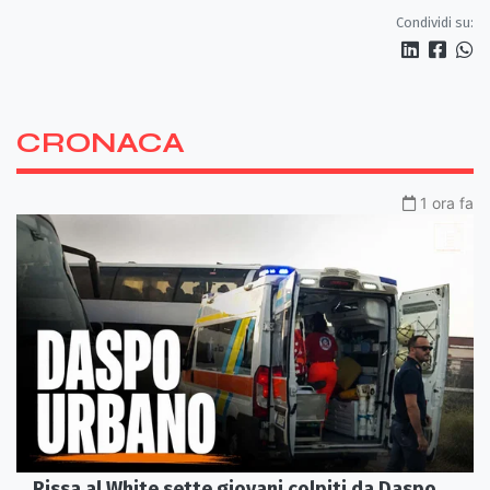
l'Orchestra Sinfonica Brutia
Condividi su:
CRONACA
1 ora fa
Rissa al White sette giovani colpiti da Daspo