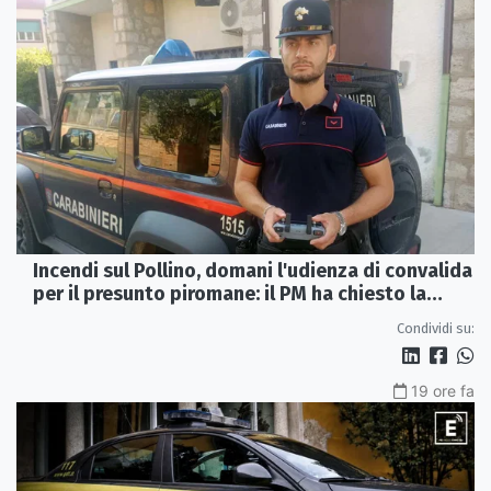
Incendi sul Pollino, domani l'udienza di convalida
per il presunto piromane: il PM ha chiesto la
misura in carcere
Condividi su:
19 ore fa