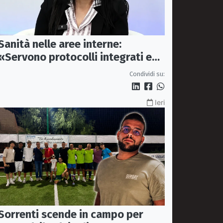
Sanità nelle aree interne:
«Servono protocolli integrati e
mezzi dedicati per garantire
Condividi su:
soccorsi tempestivi»
Ieri
Sorrenti scende in campo per