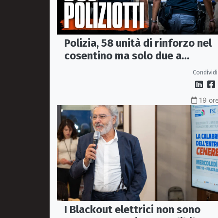
Polizia, 58 unità di rinforzo nel
cosentino ma solo due a
Corigliano-Rossano e due a
Condividi
Castrovillari
19 ore
I Blackout elettrici non sono