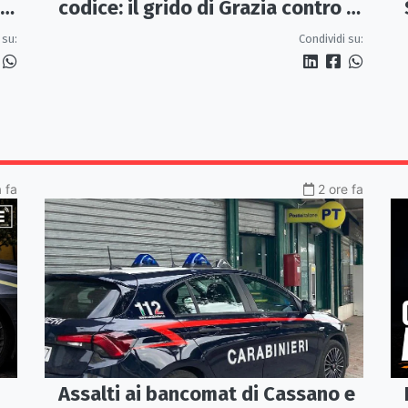
codice: il grido di Grazia contro la
sanità che rimanda
Condividi su:
 su:
a fa
2 ore fa
Assalti ai bancomat di Cassano e