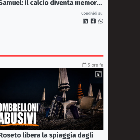
Samuel: il calcio diventa memoria
condivisa
Condividi su:
5 ore fa
Roseto libera la spiaggia dagli