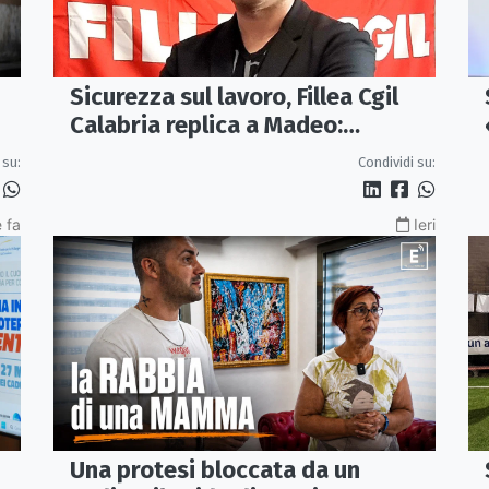
Sicurezza sul lavoro, Fillea Cgil
Calabria replica a Madeo:
«Servono controlli, non incentivi
 su:
Condividi su:
alle imprese»
 fa
Ieri
Una protesi bloccata da un