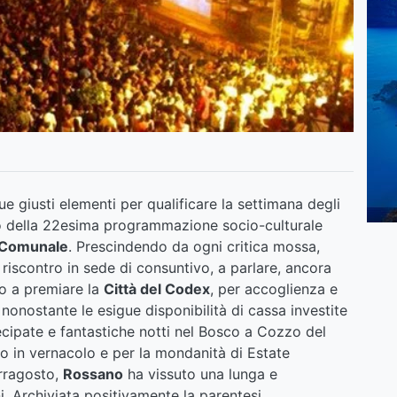
due giusti elementi per qualificare la settimana degli
no della 22esima programmazione socio-culturale
 Comunale
. Prescindendo da ogni critica mossa,
riscontro in sede di consuntivo, a parlare, ancora
no a premiare la
Città del Codex
, per accoglienza e
 nonostante le esigue disponibilità di cassa investite
ecipate e fantastiche notti nel Bosco a Cozzo del
ro in vernacolo e per la mondanità di Estate
erragosto,
Rossano
ha vissuto una lunga e
i. Archiviata positivamente la parentesi