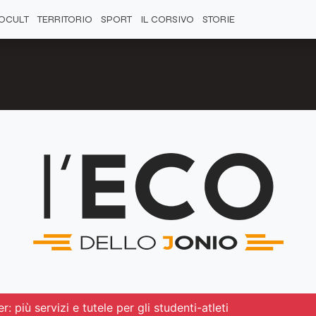
OCULT
TERRITORIO
SPORT
IL CORSIVO
STORIE
: più servizi e tutele per gli studenti-atleti