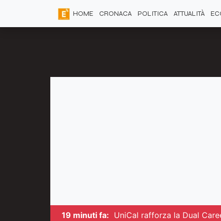
HOME
CRONACA
POLITICA
ATTUALITÀ
EC
19 minuti fa:
UniCal rafforza la Dual Career