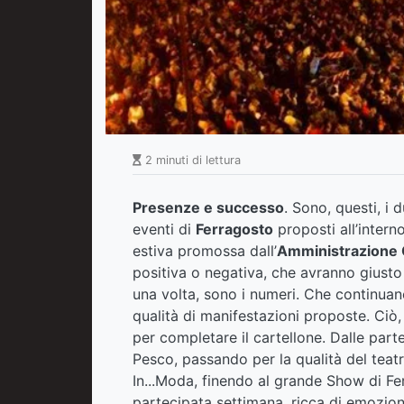
2 minuti di lettura
Presenze e successo
. Sono, questi, i 
eventi di
Ferragosto
proposti all’inter
estiva promossa dall’
Amministrazione
positiva o negativa, che avranno giusto 
una volta, sono i numeri. Che continua
qualità di manifestazioni proposte. Ciò,
per completare il cartellone. Dalle part
Pesco, passando per la qualità del teat
In...Moda, finendo al grande Show di F
partecipata settimana, ricca di emozion