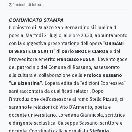
1 minuti di lettura
COMUNICATO STAMPA
Il chiostro di Palazzo San Bernardino si illumina di
poesia. Martedì 21 luglio, alle ore 20:30, appuntamento
con la suggestiva presentazione dell’opera “
ORIGÀMI
DI VERSI E DI SCATTI
” di
Dario BROCH CIAROS
e del
Provveditore emerito
Francesco FUSCA
. L’evento gode
del patrocinio del Comune di Rossano, assessorato
alla cultura e, collaborazione della
Proloco Rossano
“La Bizantina”
. L’opera edita da “edizioni Expressiva”
sarà raccontata da qualificati relatori. Dopo
l’introduzione dell’assessore al ramo
Stella Pizzuti
, ci
saranno le relazioni di:
Vito D’Armento,
poeta e
docente universitario,
Loredana Giannicola
, scrittrice
e dirigente scolastica,
Giuseppe Sassano
, scrittore e
docente. Coordinati dalla giornalista
Stefania