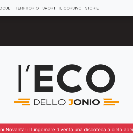
OCULT
TERRITORIO
SPORT
IL CORSIVO
STORIE
ni Novanta: il lungomare diventa una discoteca a cielo ape