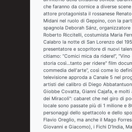
che faranno da cornice a diverse scene d
attore protagonista il rossanese Renat
Midani nel ruolo di Geppino, con la part
spagnola Deborah Sánz, organizzatore G
Roberto Riccitelli, costumista Maria
Calabro la notte di San Lorenzo del 195
presentatore e scopritore di nuovi talenti
citiamo: “Comici mica da ridere!”, “Vin
storia così...tanto per ridere" film doc
commedia dell'arte”, così come lo definì
televisione approda a Canale 5 nel pr
artisti del calibro di Diego Abbatantuo
Giobbe Covatta, Gianni Cajafa, e molti a
dei Miracoli": cabaret che nel giro di p
locale sono passate più di 1 milione e 80
personaggi dello spettacolo e dello spor
Flavio Oreglio, ma anche il Mago Forres
Giovanni e Giacomo), i Fichi D’India, Ma