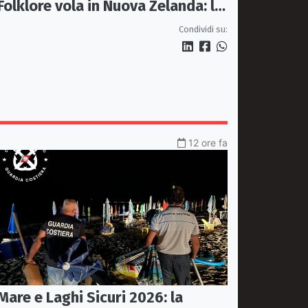
Folklore vola in Nuova Zelanda: la
cultura Maori protagonista della
Condividi su:
40ª edizione
12 ore fa
Mare e Laghi Sicuri 2026: la