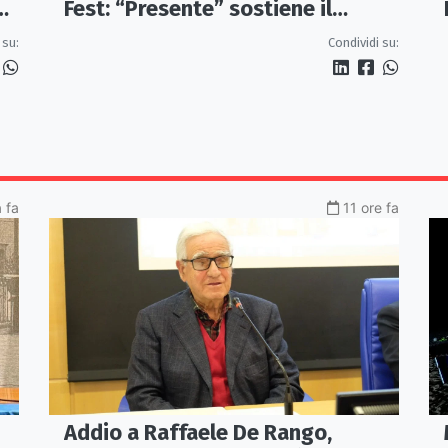
e
Fest: “Presente” sostiene il
progetto CASAUT
 su:
Condividi su:
a fa
11 ore fa
Addio a Raffaele De Rango,