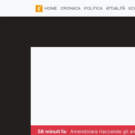
HOME
CRONACA
POLITICA
ATTUALITÀ
EC
58 minuti fa:
Amendolara riaccende gli an