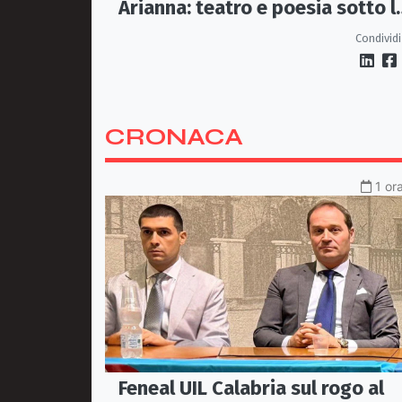
Arianna: teatro e poesia sotto l
stelle di Piazza Steri
Condividi
CRONACA
1 or
Feneal UIL Calabria sul rogo al