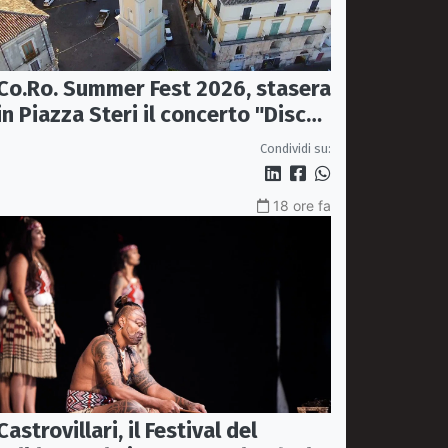
Co.Ro. Summer Fest 2026, stasera
in Piazza Steri il concerto "Disco,
le hit degli anni '70/'80" con
Condividi su:
l'Orchestra Sinfonica Brutia
18 ore fa
Castrovillari, il Festival del