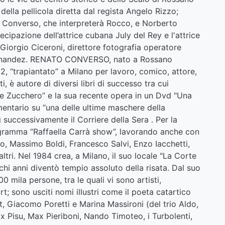
ella pellicola diretta dal regista Angelo Rizzo;
o Converso, che interpreterà Rocco, e Norberto
ecipazione dell’attrice cubana July del Rey e l'attrice
iorgio Ciceroni, direttore fotografia operatore
 Fernandez. RENATO CONVERSO, nato a Rossano
2, “trapiantato” a Milano per lavoro, comico, attore,
, è autore di diversi libri di successo tra cui
o e Zucchero” e la sua recente opera in un Dvd "Una
umentario su “una delle ultime maschere della
 successivamente il Corriere della Sera . Per la
ogramma “Raffaella Carrà show”, lavorando anche con
no, Massimo Boldi, Francesco Salvi, Enzo Iacchetti,
ltri. Nel 1984 crea, a Milano, il suo locale "La Corte
ochi anni diventò tempio assoluto della risata. Dal suo
0 mila persone, tra le quali vi sono artisti,
t; sono usciti nomi illustri come il poeta catartico
t, Giacomo Poretti e Marina Massironi (del trio Aldo,
x Pisu, Max Pieriboni, Nando Timoteo, i Turbolenti,