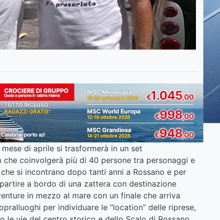
 mese di aprile si trasformerà in un set
lm che coinvolgerà più di 40 persone tra personaggi e
i che si incontrano dopo tanti anni a Rossano e per
partire a bordo di una zattera con destinazione
venture in mezzo al mare con un finale che arriva
pralluoghi per individuare le “location” delle riprese,
no le vie del centro storico e dello Scalo di Rossano