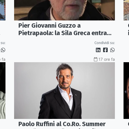
Pier Giovanni Guzzo a
Pietrapaola: la Sila Greca entra
nel grande dibattito archeologico
 su:
Condividi su:
 fa
17 ore fa
Paolo Ruffini al Co.Ro. Summer