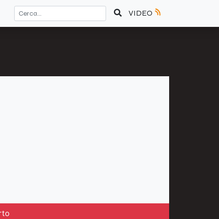
VIDEO
rto