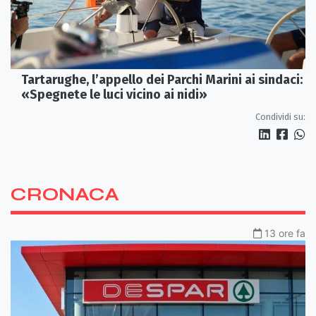
Tartarughe, l’appello dei Parchi Marini ai sindaci:
«Spegnete le luci vicino ai nidi»
Condividi su:
CRONACA
13 ore fa