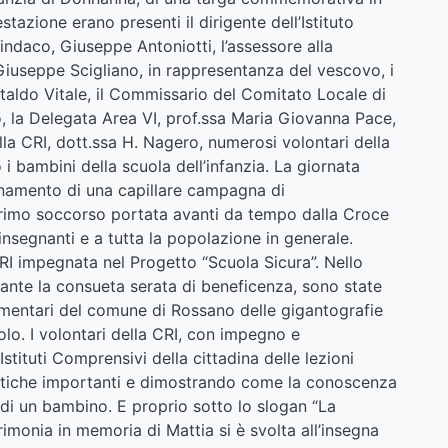
tazione erano presenti il dirigente dell’Istituto
sindaco, Giuseppe Antoniotti, l’assessore alla
 Giuseppe Scigliano, in rappresentanza del vescovo, i
ataldo Vitale, il Commissario del Comitato Locale di
, la Delegata Area VI, prof.ssa Maria Giovanna Pace,
la CRI, dott.ssa H. Nagero, numerosi volontari della
 bambini della scuola dell’infanzia. La giornata
onamento di una capillare campagna di
primo soccorso portata avanti da tempo dalla Croce
i insegnanti e a tutta la popolazione in generale.
I impegnata nel Progetto “Scuola Sicura”. Nello
urante la consueta serata di beneficenza, sono state
ementari del comune di Rossano delle gigantografie
olo. I volontari della CRI, con impegno e
 Istituti Comprensivi della cittadina delle lezioni
matiche importanti e dimostrando come la conoscenza
 di un bambino. E proprio sotto lo slogan “La
imonia in memoria di Mattia si è svolta all’insegna