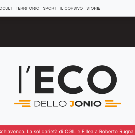
OCULT
TERRITORIO
SPORT
IL CORSIVO
STORIE
 Schiavonea. La solidarietà di CGIL e Fillea a Roberto Rugna