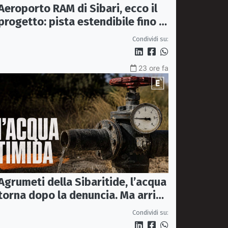
Aeroporto RAM di Sibari, ecco il
progetto: pista estendibile fino a
2 km e trasporto passeggeri
Condividi su:
23 ore fa
Agrumeti della Sibaritide, l’acqua
torna dopo la denuncia. Ma arriva
con un terzo della pressione
Condividi su: