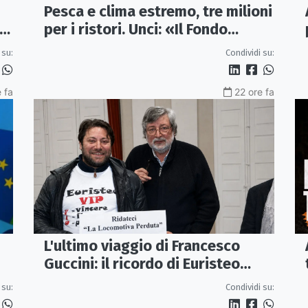
Pesca e clima estremo, tre milioni
 e
per i ristori. Unci: «Il Fondo
diventi stabile»
 su:
Condividi su:
e fa
22 ore fa
L'ultimo viaggio di Francesco
Guccini: il ricordo di Euristeo
Ceraolo, il pendolare della
Condividi su:
 su:
"Locomotiva Perduta"