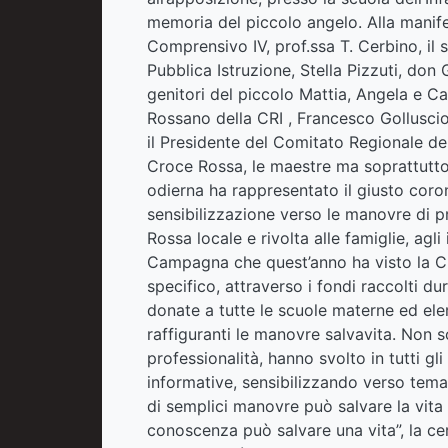
memoria del piccolo angelo. Alla manifes
Comprensivo IV, prof.ssa T. Cerbino, il 
Pubblica Istruzione, Stella Pizzuti, don
genitori del piccolo Mattia, Angela e C
Rossano della CRI , Francesco Golluscio
il Presidente del Comitato Regionale del
Croce Rossa, le maestre ma soprattutto i
odierna ha rappresentato il giusto cor
sensibilizzazione verso le manovre di 
Rossa locale e rivolta alle famiglie, agl
Campagna che quest’anno ha visto la CR
specifico, attraverso i fondi raccolti d
donate a tutte le scuole materne ed el
raffiguranti le manovre salvavita. Non s
professionalità, hanno svolto in tutti gli
informative, sensibilizzando verso te
di semplici manovre può salvare la vita
conoscenza può salvare una vita”, la cer