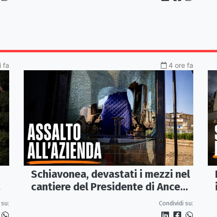
 fa
4 ore fa
Schiavonea, devastati i mezzi nel
cantiere del Presidente di Ance
Calabria Rugna. «Non ci
 su:
Condividi su:
fermeremo»