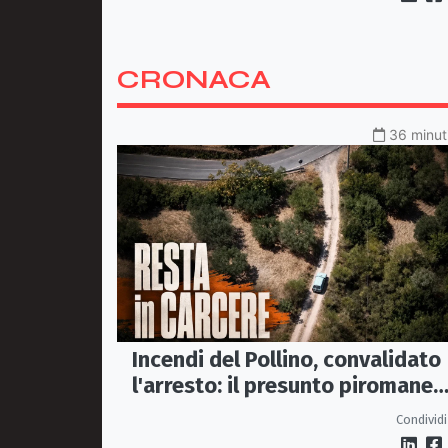
CRONACA
36 minuti
Incendi del Pollino, convalidato
l'arresto: il presunto piromane
resta in carcere
Condividi