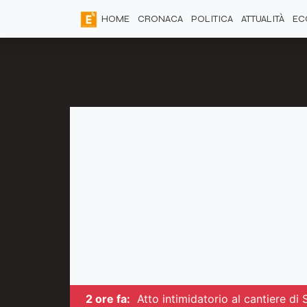
HOME
CRONACA
POLITICA
ATTUALITÀ
EC
2 ore fa:
Atto intimidatorio al cantiere di