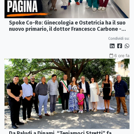
Spoke Co-Ro: Ginecologia e Ostetricia ha il suo
nuovo primario, il dottor Francesco Carbone -
VIDEO
Condividi su:
6 ore fa
Da Paludi a Dinami, “Teniamoci Stretti” fa