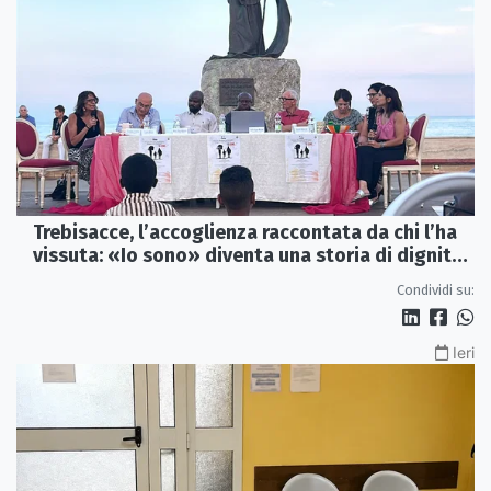
Trebisacce, l’accoglienza raccontata da chi l’ha
vissuta: «Io sono» diventa una storia di dignità
e futuro
Condividi su:
Ieri