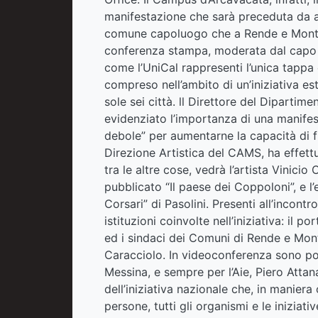
manifestazione che sarà preceduta da al
comune capoluogo che a Rende e Montalto.
conferenza stampa, moderata dal capo u
come l’UniCal rappresenti l’unica tappa 
compreso nell’ambito di un’iniziativa e
sole sei città. ll Direttore del Dipartime
evidenziato l’importanza di una manifest
debole” per aumentarne la capacità di fr
Direzione Artistica del CAMS, ha effett
tra le altre cose, vedrà l’artista Vinici
pubblicato “Il paese dei Coppoloni”, e l’
Corsari” di Pasolini. Presenti all’incontr
istituzioni coinvolte nell’iniziativa: il 
ed i sindaci dei Comuni di Rende e Mon
Caracciolo. In videoconferenza sono poi
Messina, e sempre per l’Aie, Piero Atta
dell’iniziativa nazionale che, in maniera o
persone, tutti gli organismi e le iniziati