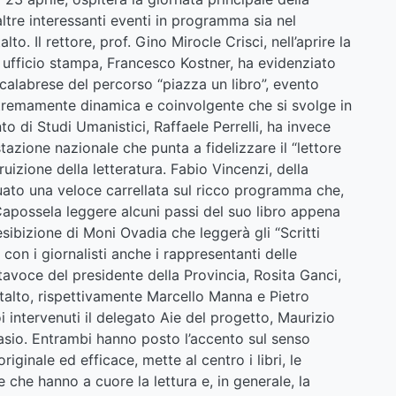
tre interessanti eventi in programma sia nel
 Il rettore, prof. Gino Mirocle Crisci, nell’aprire la
fficio stampa, Francesco Kostner, ha evidenziato
calabrese del percorso “piazza un libro”, evento
stremamente dinamica e coinvolgente che si svolge in
nto di Studi Umanistici, Raffaele Perrelli, ha invece
azione nazionale che punta a fidelizzare il “lettore
uizione della letteratura. Fabio Vincenzi, della
uato una veloce carrellata sul ricco programma che,
o Capossela leggere alcuni passi del suo libro appena
esibizione di Moni Ovadia che leggerà gli “Scritti
o con i giornalisti anche i rappresentanti delle
portavoce del presidente della Provincia, Rosita Ganci,
talto, rispettivamente Marcello Manna e Pietro
 intervenuti il delegato Aie del progetto, Maurizio
nasio. Entrambi hanno posto l’accento sul senso
riginale ed efficace, mette al centro i libri, le
ve che hanno a cuore la lettura e, in generale, la