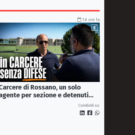
14 ore fa
Carcere di Rossano, un solo
agente per sezione e detenuti
psichiatrici senza cure: «La
Condividi su:
sicurezza è venuta meno» |
VIDEO