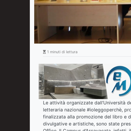
1 minuti di lettura
Le attività organizzate dall’Università d
letteraria nazionale #ioleggoperchè, pro
finalizzata alla promozione del libro e de
divulgative e artistiche, sono state pres
Office. Il Campus d’Arcavacata, infatti, i