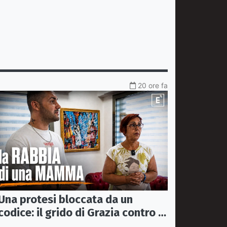
20 ore fa
Una protesi bloccata da un
codice: il grido di Grazia contro la
sanità che rimanda