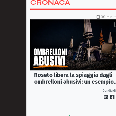
CRONACA
39 minuti
Roseto libera la spiaggia dagli
ombrelloni abusivi: un esempio
per tutto il litorale ionico
Condividi