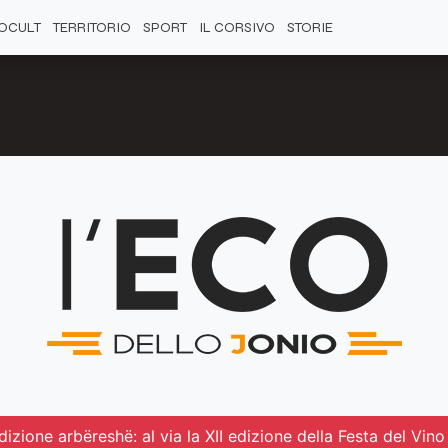
OCULT
TERRITORIO
SPORT
IL CORSIVO
STORIE
dizione arbëreshë: al via la XII edizione della Festa del Vino