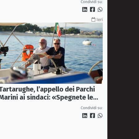
Condividi su:
Ieri
Tartarughe, l’appello dei Parchi
Marini ai sindaci: «Spegnete le
luci vicino ai nidi»
Condividi su: