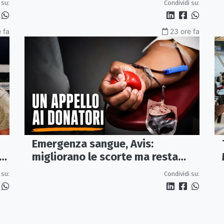
 su:
Condividi su:
 fa
23 ore fa
Emergenza sangue, Avis:
ia
migliorano le scorte ma resta
alta l'attenzione sul gruppo A Rh+
 su:
Condividi su: