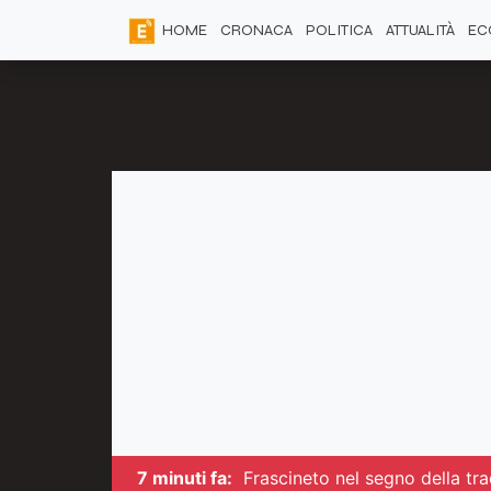
HOME
CRONACA
POLITICA
ATTUALITÀ
EC
7 minuti fa:
Frascineto nel segno della tra