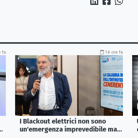
 fa
14 ore fa
I Blackout elettrici non sono
un'emergenza imprevedibile ma
fragilità della rete