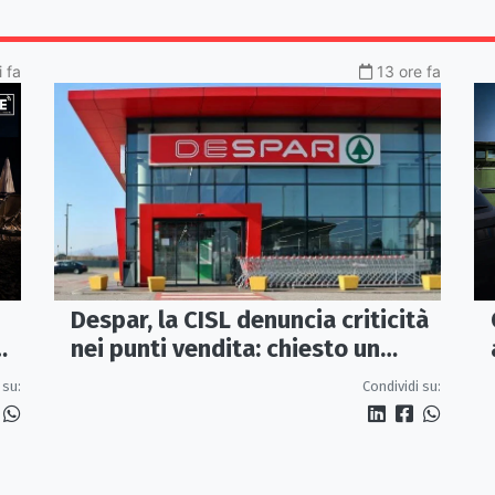
 fa
13 ore fa
Despar, la CISL denuncia criticità
nei punti vendita: chiesto un
incontro urgente a Maiora
 su:
Condividi su: