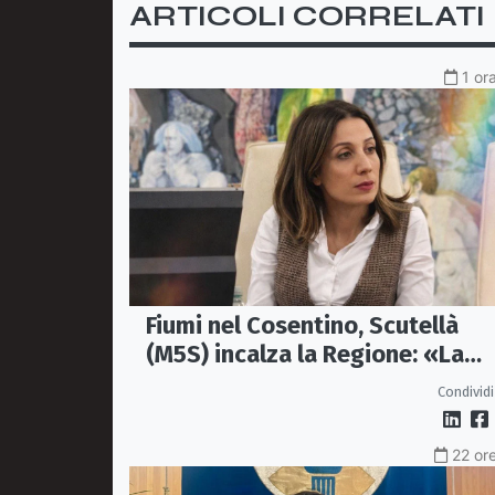
ARTICOLI CORRELATI
1 or
Fiumi nel Cosentino, Scutellà
(M5S) incalza la Regione: «La
prevenzione si faccia prima del
Condividi
alluvioni»
22 ore