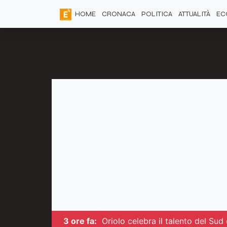
HOME
CRONACA
POLITICA
ATTUALITÀ
EC
3 ore fa:
Oriolo celebra il talento del Sud