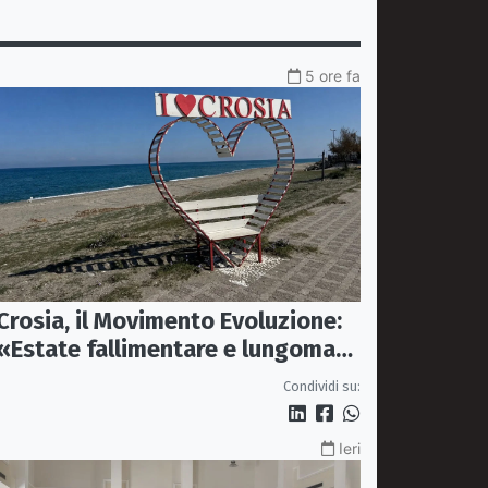
5 ore fa
Crosia, il Movimento Evoluzione:
«Estate fallimentare e lungomare
chiuso. La città si sta
Condividi su:
spegnendo»
Ieri