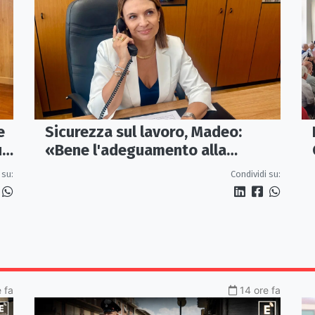
e
Sicurezza sul lavoro, Madeo:
un
«Bene l'adeguamento alla
normativa nazionale, servono più
 su:
Condividi su:
tutele»
 fa
14 ore fa