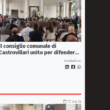
Il consiglio comunale di
Castrovillari unito per difendere
il diritto alla salute
Condividi su:
17 ore fa