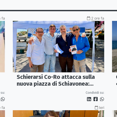
a fa
2 ore fa
Schierarsi Co-Ro attacca sulla
nuova piazza di Schiavonea:
le
«Bella, ma parcheggi e viabilità
 su:
Condividi su:
sono al collasso»
 fa
Ieri