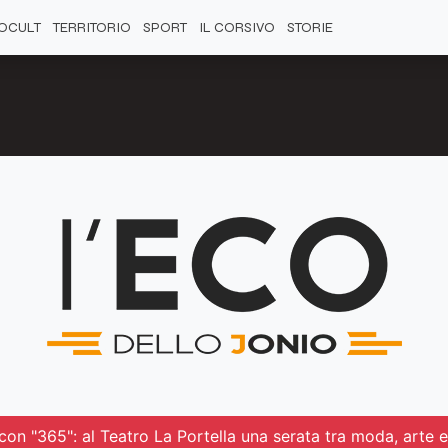
OCULT
TERRITORIO
SPORT
IL CORSIVO
STORIE
 con "365": al Teatro La Portella una serata tra moda, arte e