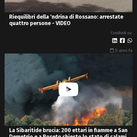
Riequilibri della ‘ndrina di Rossano: arrestate
quattro persone - VIDEO
Condividi su:
5 anni fa
La Sibaritide brucia: 200 ettari in fiamme a San
Demetrio e a Roseto chiesto lo stato di calamità