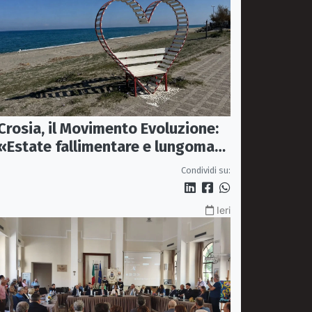
Crosia, il Movimento Evoluzione:
«Estate fallimentare e lungomare
chiuso. La città si sta
Condividi su:
spegnendo»
Ieri