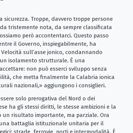
la sicurezza. Troppe, davvero troppe persone
da tristemente nota, da sempre classificata
n possiamo però accontentarci. Questo passo
entre il Governo, inspiegabilmente, ha
ta Velocità sull’asse jonico, condannando
un isolamento strutturale. È una
ccettare: non può esserci sviluppo senza
lità, che metta finalmente la Calabria ionica
turali nazionali,» aggiungono i consiglieri.
ssere solo prerogativa del Nord o dei
e ha gli stessi diritti, le stesse ambizioni e la
o un risultato importante, ma parziale. Ora
na battaglia istituzionale unitaria per il
tegici: strade, ferrovie, porti e intermodalità. È