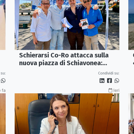
Schierarsi Co-Ro attacca sulla
nuova piazza di Schiavonea:
le
«Bella, ma parcheggi e viabilità
 su:
Condividi su:
sono al collasso»
 fa
Ieri