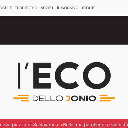
OCULT
TERRITORIO
SPORT
IL CORSIVO
STORIE
uova piazza di Schiavonea: «Bella, ma parcheggi e viabilità