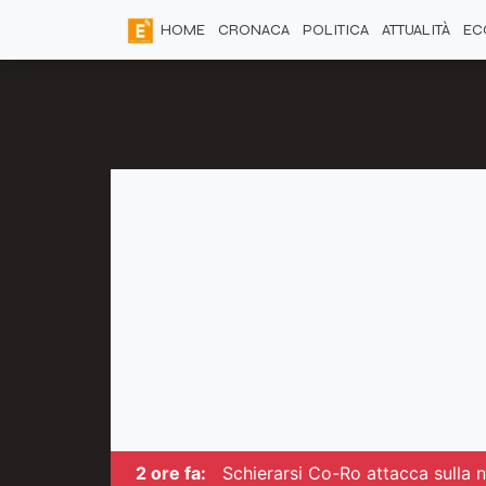
HOME
CRONACA
POLITICA
ATTUALITÀ
EC
2 ore fa:
Schierarsi Co-Ro attacca sulla n