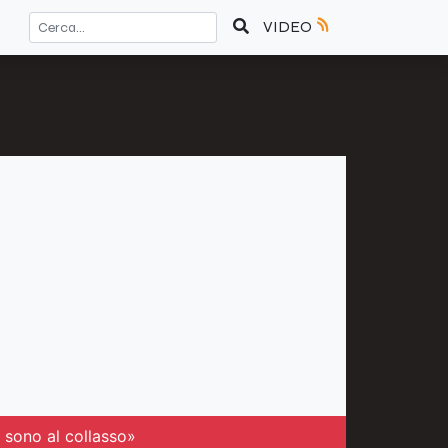
VIDEO
 sono al collasso»