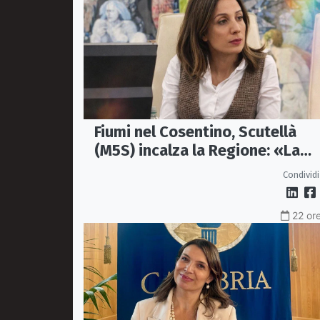
Fiumi nel Cosentino, Scutellà
(M5S) incalza la Regione: «La
prevenzione si faccia prima del
Condividi
alluvioni»
22 ore