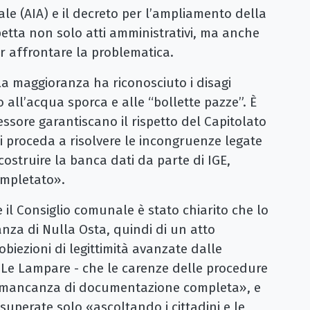
le (AIA) e il decreto per l’ampliamento della
spetta non solo atti amministrativi, ma anche
er affrontare la problematica.
a maggioranza ha riconosciuto i disagi
 all’acqua sporca e alle “bollette pazze”. È
sessore garantiscano il rispetto del Capitolato
si proceda a risolvere le incongruenze legate
icostruire la banca dati da parte di IGE,
ompletato».
 il Consiglio comunale è stato chiarito che lo
anza di Nulla Osta, quindi di un atto
biezioni di legittimità avanzate dalle
o Le Lampare - che le carenze delle procedure
 mancanza di documentazione completa», e
superate solo «ascoltando i cittadini e le