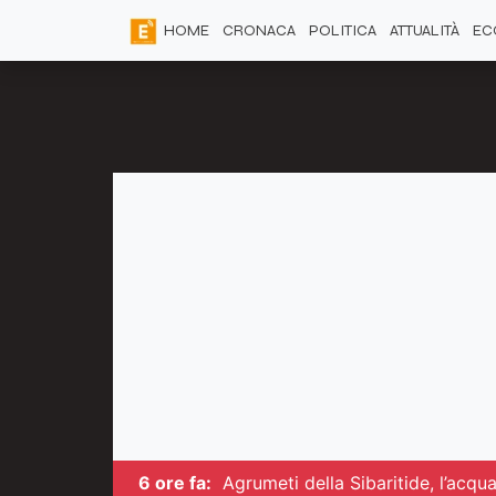
HOME
CRONACA
POLITICA
ATTUALITÀ
EC
6 ore fa:
Agrumeti della Sibaritide, l’acq