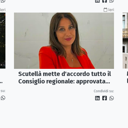
Ieri
Ieri
Scutellà mette d'accordo tutto il
ca
Consiglio regionale: approvata
mozione per i treni Sibari-Paola
 su:
Condividi su: