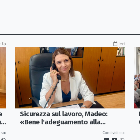
 fa
Ieri
e
Sicurezza sul lavoro, Madeo:
un
«Bene l'adeguamento alla
normativa nazionale, servono più
 su:
Condividi su:
tutele»