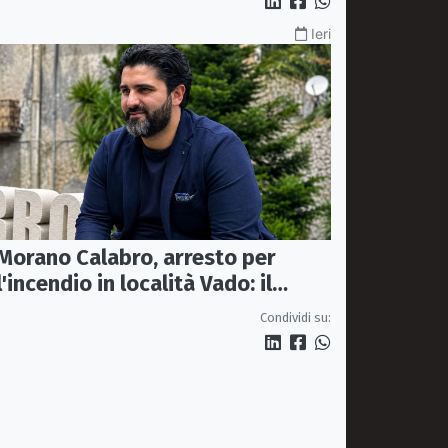
Ieri
Morano Calabro, arresto per
l'incendio in località Vado: il
sindaco Donadio ringrazia
Condividi su:
Carabinieri Forestali e
magistratura