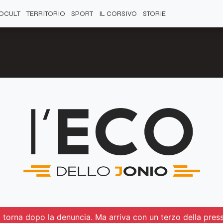
OCULT
TERRITORIO
SPORT
IL CORSIVO
STORIE
ua torna dopo la denuncia. Ma arriva con un terzo della pres