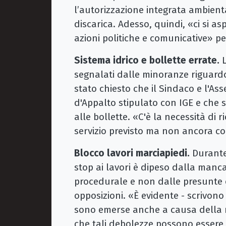
l’autorizzazione integrata ambienta
discarica. Adesso, quindi, «ci si a
azioni politiche e comunicative» p
Sistema idrico e bollette errate.
L
segnalati dalle minoranze riguardo
stato chiesto che il Sindaco e l'As
d'Appalto stipulato con IGE e che 
alle bollette. «C'è la necessità di r
servizio previsto ma non ancora c
Blocco lavori marciapiedi.
Durante
stop ai lavori è dipeso dalla manc
procedurale e non dalle presunte o
opposizioni. «È evidente - scrivon
sono emerse anche a causa della
che tali debolezze possono essere 