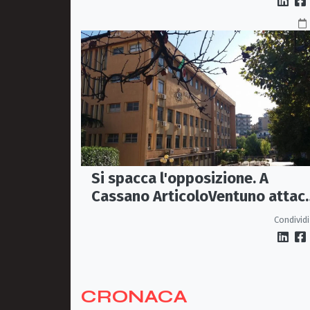
Si spacca l'opposizione. A
Cassano ArticoloVentuno attac
Avena e ne chiede le dimissioni
Condividi
CRONACA