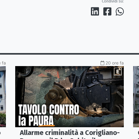
Condividi su:
 fa
20 ore fa
o
Allarme criminalità a Corigliano-