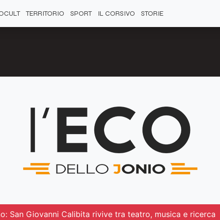
OCULT
TERRITORIO
SPORT
IL CORSIVO
STORIE
: San Giovanni Calibita rivive tra teatro, musica e ricerca