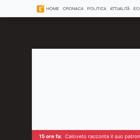
HOME
CRONACA
POLITICA
ATTUALITÀ
EC
15 ore fa:
Caloveto racconta il suo patrono