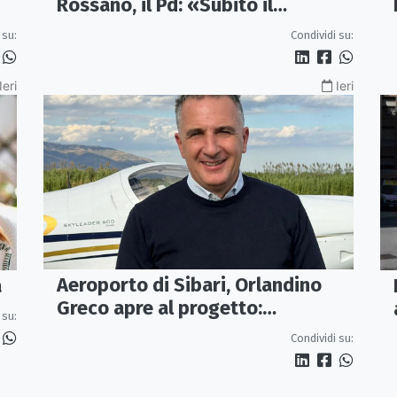
Rossano, il Pd: «Subito il
Comitato per la Sicurezza»
 su:
Condividi su:
Ieri
Ieri
Aeroporto di Sibari, Orlandino
a
Greco apre al progetto:
 su:
«Proposta credibile da
Condividi su:
approfondire»