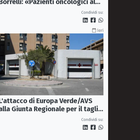
Borrelli: «Pazienti oncologici al
caldo e senza sedie»
Condividi su:
Ieri
L'attacco di Europa Verde/AVS
alla Giunta Regionale per il taglio
del'emodinamica di Rossano
Condividi su: