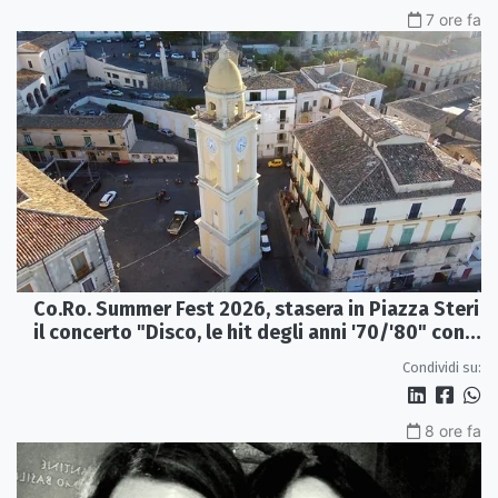
7 ore fa
Co.Ro. Summer Fest 2026, stasera in Piazza Steri
il concerto "Disco, le hit degli anni '70/'80" con
l'Orchestra Sinfonica Brutia
Condividi su:
8 ore fa