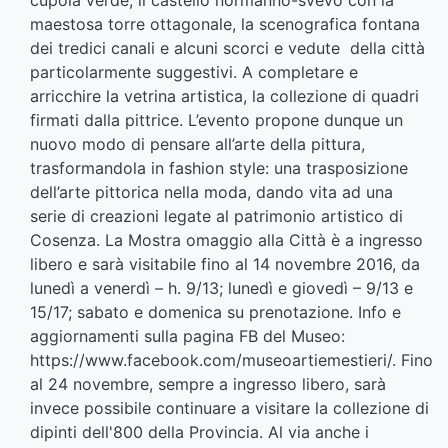
cupola verde, il castello normanno-svevo con la
maestosa torre ottagonale, la scenografica fontana
dei tredici canali e alcuni scorci e vedute della città
particolarmente suggestivi. A completare e
arricchire la vetrina artistica, la collezione di quadri
firmati dalla pittrice. L’evento propone dunque un
nuovo modo di pensare all’arte della pittura,
trasformandola in fashion style: una trasposizione
dell’arte pittorica nella moda, dando vita ad una
serie di creazioni legate al patrimonio artistico di
Cosenza. La Mostra omaggio alla Città è a ingresso
libero e sarà visitabile fino al 14 novembre 2016, da
lunedì a venerdì – h. 9/13; lunedì e giovedì – 9/13 e
15/17; sabato e domenica su prenotazione. Info e
aggiornamenti sulla pagina FB del Museo:
https://www.facebook.com/museoartiemestieri/
. Fino
al 24 novembre, sempre a ingresso libero, sarà
invece possibile continuare a visitare la collezione di
dipinti dell'800 della Provincia. Al via anche i