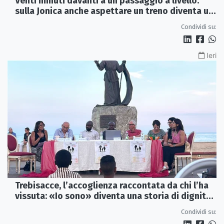
Venti minuti davanti a un passaggio a livello:
sulla Jonica anche aspettare un treno diventa un
viaggio
Condividi su:
Ieri
Trebisacce, l’accoglienza raccontata da chi l’ha
vissuta: «Io sono» diventa una storia di dignità
e futuro
Condividi su: