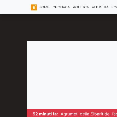
HOME
CRONACA
POLITICA
ATTUALITÀ
EC
52 minuti fa:
Agrumeti della Sibaritide, l