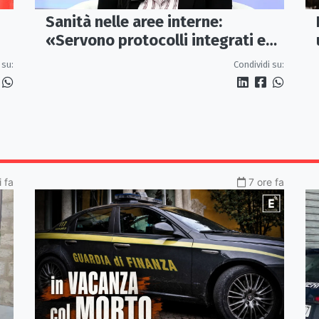
Sanità nelle aree interne:
«Servono protocolli integrati e
i
mezzi dedicati per garantire
 su:
Condividi su:
soccorsi tempestivi»
i fa
7 ore fa