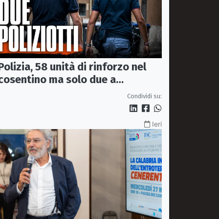
Polizia, 58 unità di rinforzo nel
cosentino ma solo due a
Corigliano-Rossano e due a
Condividi su:
Castrovillari
Ieri