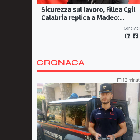
Sicurezza sul lavoro, Fillea Cgil
Calabria replica a Madeo:
«Servono controlli, non incentiv
Condividi
alle imprese»
CRONACA
12 minut