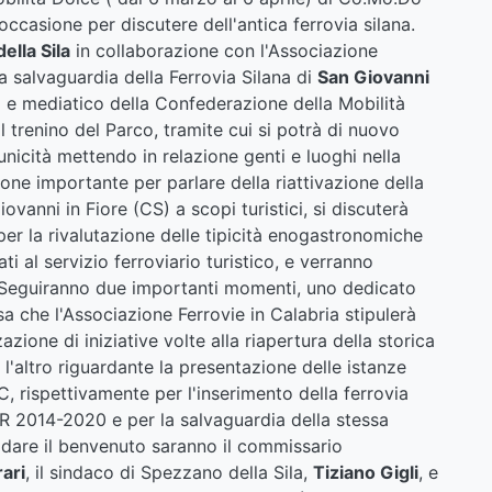
ccasione per discutere dell'antica ferrovia silana.
ella Sila
in collaborazione con l'Associazione
la salvaguardia della Ferrovia Silana di
San Giovanni
 e mediatico della Confederazione della Mobilità
 trenino del Parco, tramite cui si potrà di nuovo
unicità mettendo in relazione genti e luoghi nella
one importante per parlare della riattivazione della
ovanni in Fiore (CS) a scopi turistici, si discuterà
per la rivalutazione delle tipicità enogastronomiche
egati al servizio ferroviario turistico, e verranno
 Seguiranno due importanti momenti, uno dedicato
sa che l'Associazione Ferrovie in Calabria stipulerà
azione di iniziative volte alla riapertura della storica
 l'altro riguardante la presentazione delle istanze
C, rispettivamente per l'inserimento della ferrovia
POR 2014-2020 e per la salvaguardia della stessa
 dare il benvenuto saranno il commissario
rari
, il sindaco di Spezzano della Sila,
Tiziano Gigli
, e