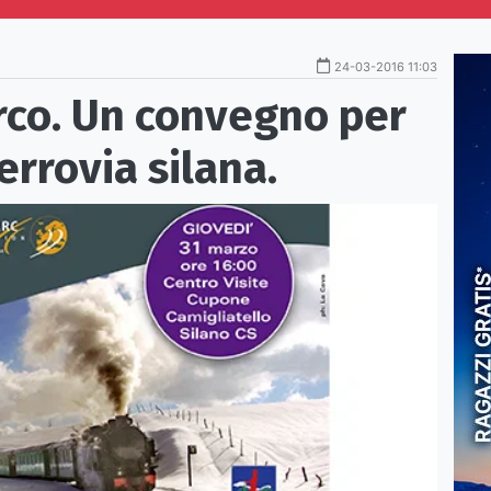
24-03-2016 11:03
arco. Un convegno per
errovia silana.