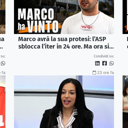
ua
Marco avrà la sua protesi: l’ASP
va
sblocca l’iter in 24 ore. Ma ora si
apre il caso dell’Ufficio ausili
 su:
Condividi su:
 fa
23 ore fa