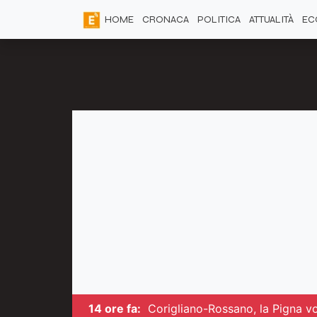
HOME
CRONACA
POLITICA
ATTUALITÀ
EC
14 ore fa:
Corigliano-Rossano, la Pigna vol