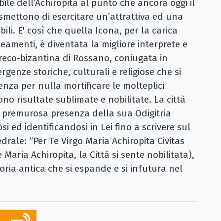
ile dell’Achiropita al punto che ancora oggi il
smettono di esercitare un’attrattiva ed una
i. E' così che quella Icona, per la carica
eamenti, è diventata la migliore interprete e
greco-bizantina di Rossano, coniugata in
genze storiche, culturali e religiose che si
nza per nulla mortificare le molteplici
ono risultate sublimate e nobilitate. La città
a premurosa presenza della sua Odigitria
i ed identificandosi in Lei fino a scrivere sul
drale: “Per Te Virgo Maria Achiropita Civitas
Maria Achiropita, la Città si sente nobilitata),
ria antica che si espande e si infutura nel