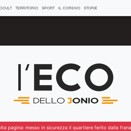
OCULT
TERRITORIO
SPORT
IL CORSIVO
STORIE
ta pagina: messo in sicurezza il quartiere ferito dalla fran