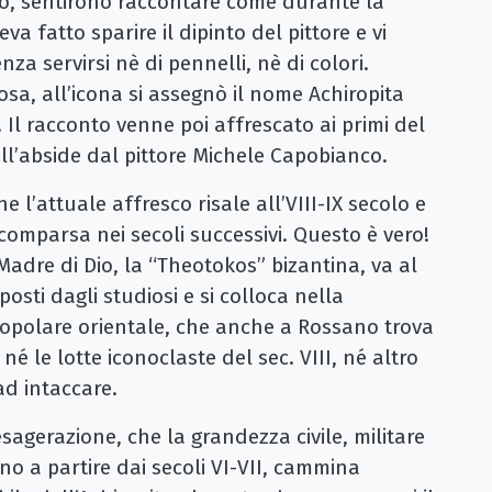
to, sentirono raccontare come durante la
a fatto sparire il dipinto del pittore e vi
a servirsi nè di pennelli, nè di colori.
cosa, all’icona si assegnò il nome Achiropita
l racconto venne poi affrescato ai primi del
ell’abside dal pittore Michele Capobianco.
he l’attuale affresco risale all’VIII-IX secolo e
comparsa nei secoli successivi. Questo è vero!
Madre di Dio, la “Theotokos” bizantina, va al
posti dagli studiosi e si colloca nella
popolare orientale, che anche a Rossano trova
né le lotte iconoclaste del sec. VIII, né altro
ad intaccare.
agerazione, che la grandezza civile, militare
o a partire dai secoli VI-VII, cammina