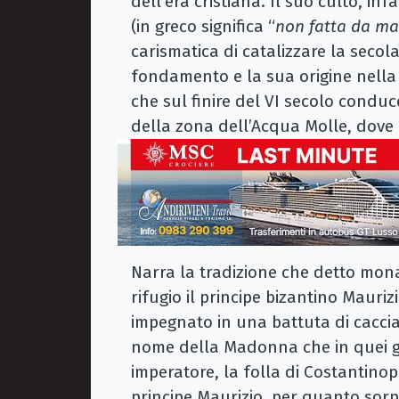
dell'era cristiana. Il suo culto, in
(in greco significa “
non fatta da m
carismatica di catalizzare la secolar
fondamento e la sua origine nella
che sul finire del VI secolo conduce
della zona dell’Acqua Molle, dove 
Narra la tradizione che detto mona
rifugio il principe bizantino Mauri
impegnato in una battuta di caccia 
nome della Madonna che in quei gio
imperatore, la folla di Costantinop
principe Maurizio, per quanto sor