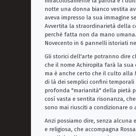
miracolosamente la parola e l’udi
notte una donna bianco vestita avev
aveva impresso la sua immagine senz
Avvertita la straordinarietà della 
perchè fatta non da mano umana. I
Novecento in 6 pannelli istoriati n
Gli storici dell'arte potranno dire c
che il nome Achiropita farà la sua 
ma è anche certo che il culto alla 
di là dei semplici confini temporali 
profonda "marianità" della pietà 
così vasta e sentita risonanza, che 
sono mai riusciti a condizionare o 
Anzi possiamo dire, senza alcuna es
e religiosa, che accompagna Rossan