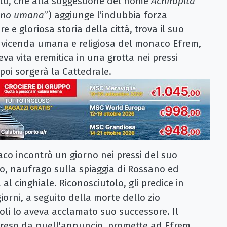
fatti, che alla suggestione del nome
Achiropita
ano umana
”) aggiunge l’indubbia forza
e e gloriosa storia della città, trova il suo
 vicenda umana e religiosa del monaco Efrem,
va vita eremitica in una grotta nei pressi
poi sorgerà la Cattedrale.
co incontrò un giorno nei pressi del suo
zio, naufrago sulla spiaggia di Rossano ed
al cinghiale. Riconosciutolo, gli predice in
rni, a seguito della morte dello zio
oli lo aveva acclamato suo successore. Il
preso da quell'annuncio, promette ad Efrem